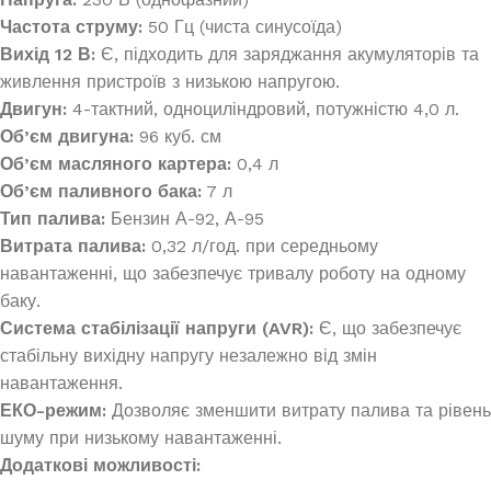
Частота струму:
50 Гц (чиста синусоїда)
Вихід 12 В:
Є, підходить для заряджання акумуляторів та
живлення пристроїв з низькою напругою.
Двигун:
4-тактний, одноциліндровий, потужністю 4,0 л.
Об’єм двигуна:
96 куб. см
Об’єм масляного картера:
0,4 л
Об’єм паливного бака:
7 л
Тип палива:
Бензин А-92, А-95
Витрата палива:
0,32 л/год. при середньому
навантаженні, що забезпечує тривалу роботу на одному
баку.
Система стабілізації напруги (AVR):
Є, що забезпечує
стабільну вихідну напругу незалежно від змін
навантаження.
ЕКО-режим:
Дозволяє зменшити витрату палива та рівень
шуму при низькому навантаженні.
Додаткові можливості: