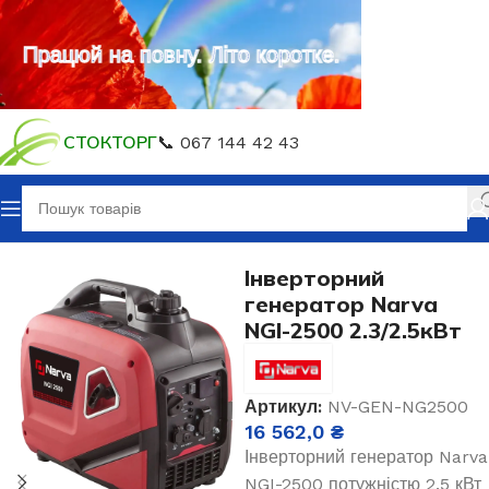
Працюй на повну. Літо коротке.
СТОКТОРГ
📞 067 144 42 43
Головна
Генератори
Генератори газ, бензин
Інверторний
генератор Narva
NGI-2500 2.3/2.5кВт
Артикул:
NV-GEN-NG2500
16 562,0
₴
Інверторний генератор Narva
NGI-2500 потужністю 2.5 кВт