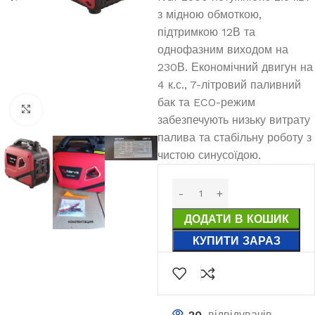
з мідною обмоткою,
підтримкою 12В та
однофазним виходом на
230В. Економічний двигун на
4 к.с., 7-літровий паливний
бак та ECO-режим
Клацніть, щоб збільшити
забезпечують низьку витрату
палива та стабільну роботу з
чистою синусоїдою.
ДОДАТИ В КОШИК
КУПИТИ ЗАРАЗ
20
відвідувачів