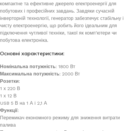
компактне та ефективне джерело електроенергії для
побутових і професійних завдань. Завдяки сучасній
інверторній технології, генератор забезпечує стабільну і
чисту електроенергію, що робить його ідеальним для
підключення чутливої техніки, такої як комп’ютери чи
побутова електроніка.
Основні характеристики
:
Номінальна потужність
: 1800 Вт
Максимальна потужність
: 2000 Вт
Розетки
:
1 х 220 В
1 х 12 В
USB 5 В на 1 А і 2,1 А
Функції
:
Перемикач економного режиму для зниження витрати
палива