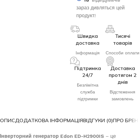
зараз дивляться цей
продукт!
Швидка
Тисячі
доставка
товарів
Інформація
Способи оплати
Підтримка
Доставка
24/7
протягом 2
днів
Безлімітна
служба
Відстеження
підтримки
замовлень
ОПИС
ДОДАТКОВА ІНФОРМАЦІЯ
ВІДГУКИ (0)
ПРО БРЕН
Інверторний генератор Edon ED-H2900IS
– це