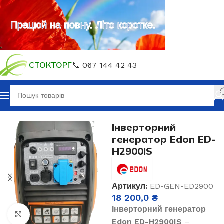
Працюй на повну. Літо коротке.
СТОКТОРГ
📞 067 144 42 43
Головна
Генератори
Генератори газ, бензин
Інверторний
генератор Edon ED-
H2900IS
Артикул:
ED-GEN-ED2900
18 200,0
₴
Інверторний генератор
Клацніть, щоб збільшити
Edon ED-H2900IS
–