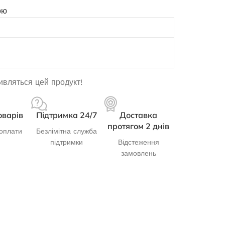
ою
дивляться цей продукт!
оварів
Підтримка 24/7
Доставка
протягом 2 днів
оплати
Безлімітна служба
підтримки
Відстеження
замовлень
Генератор бензиновий OKAYAMA
PT-8500
Немає в наявності