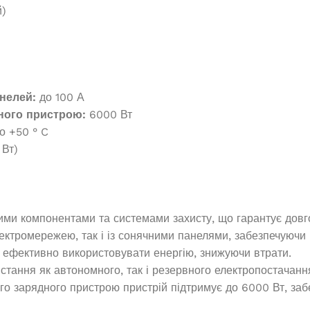
наявності
В наявності
й)
740,0
₴
6 370,0
₴
И В КОШИК
ДОДАТИ В КОШИК
нелей:
до 100 А
ного пристрою:
6000 Вт
до +50 ° C
 Вт)
и компонентами та системами захисту, що гарантує довгові
ектромережею, так і із сонячними панелями, забезпечуючи
ефективно використовувати енергію, знижуючи втрати.
тання як автономного, так і резервного електропостачанн
о зарядного пристрою пристрій підтримує до 6000 Вт, заб
ератор Edon DPG-
Генератор бензиновий JAC ED-