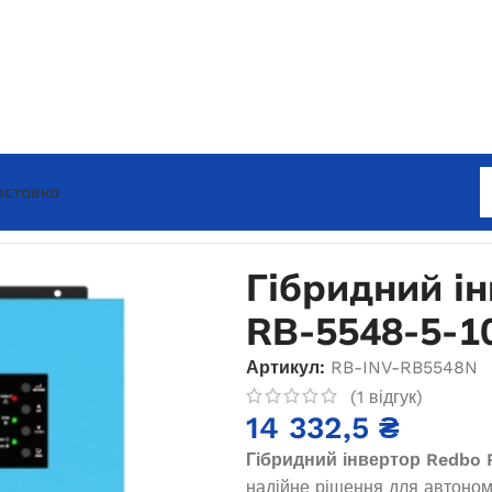
оставка
нвертор Redbo RB-5548-5-100A-N 5500 Вт
Гібридний і
RB-5548-5-1
Артикул:
RB-INV-RB5548N
(
1
відгук)
14 332,5
₴
Гібридний інвертор Redbo
надійне рішення для автоном