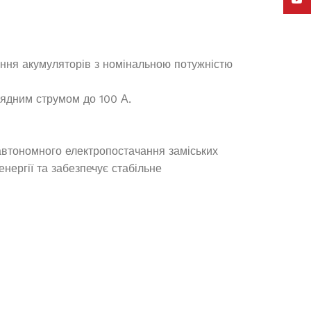
YouT
Під замовлення
1 274 000,1
₴
ання акумуляторів з номінальною потужністю
ДОДАТИ В КОШИК
ядним струмом до 100 А.
автономного електропостачання заміських
нергії та забезпечує стабільне