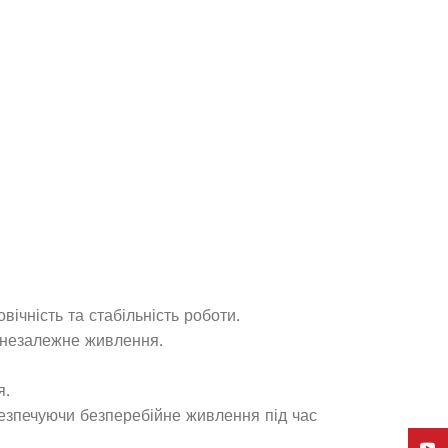
(1)
В наявності
1 979,3
₴
ДОДАТИ В КОШИК
чність та стабільність роботи.
 незалежне живлення.
Генератор дизельный Edon
закрытого типа мощностью 200
я.
кВт
езпечуючи безперебійне живлення під час