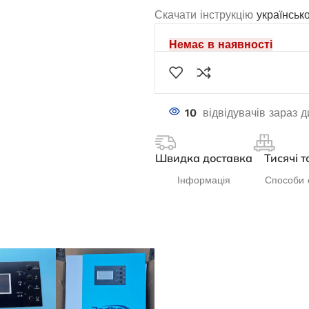
Скачати інструкцію
українськ
Немає в наявності
10
відвідувачів зараз 
Швидка доставка
Тисячі т
дизельный Edon
Інформація
Способи 
Генератор бензиновий EDON PT-
па мощностью 100
9000D
кВт
В наявності
амовлення
35 035,0
₴
 750,1
₴
ДОДАТИ В КОШИК
И В КОШИК