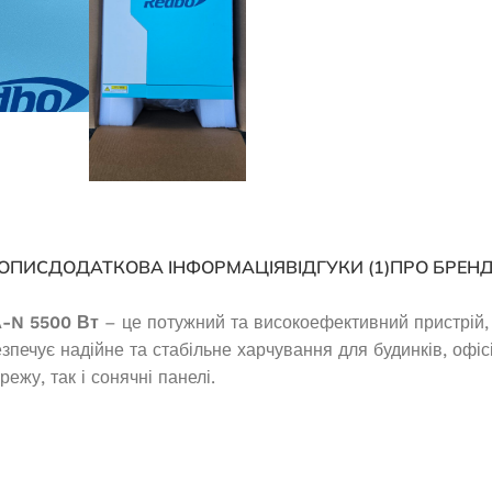
ОПИС
ДОДАТКОВА ІНФОРМАЦІЯ
ВІДГУКИ (1)
ПРО БРЕН
A-N 5500 Вт
– це потужний та високоефективний пристрій,
зпечує надійне та стабільне харчування для будинків, офіс
жу, так і сонячні панелі.
нератор EDON PT-
Генератор бензиновий EDON PT-
800D
3000