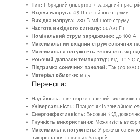
В 
Тип:
Гібридний (інвертор + зарядний пристрі
ЧИТАТИ ДАЛІ
Вхідна напруга:
48 В постійного струму
12 
Вихідна напруга:
230 В змінного струму
ДОДАТ
Частота вихідного сигналу:
50/60 Гц
Номінальний струм заряджання:
до 100 А
Максимальний вхідний струм сонячних па
Максимальна потужність сонячного заряд
Робочий діапазон температур:
від -10 ° C 
Підтримка сонячних панелей:
Так (до 6000
Матеріал обмотки:
мідь
Переваги:
Надійність:
Інвертор оснащений високоякісним
Універсальність:
Працює як із звичайною ел
Енергоефективність:
Високий ККД дозволяє 
Гнучкість використання:
Можливість викорис
Максимальна потужність:
У режимі сонячног
використання сонячних батарей.
Дизельний ген