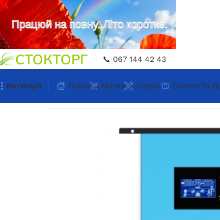
Працюй на повну. Літо коротке.
СТОКТОРГ
📞 067 144 42 43
Категорії
Головна
Магазин
Сервіс
Оплата Та Д
Головна
Автономна енергетика
Гібридний і