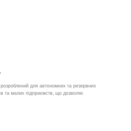
23 478,0
₴
ЧИТАТИ ДАЛІ
Д
 розроблений для автономних та резервних
ів та малих підприємств, що дозволяє
Инвертор аккумуляторный Edon
ED-NB300B, 300 Вт, без
акумулятора, с Bluetooth и
динамиком