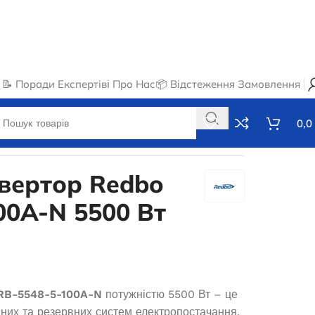
📝 Поради Експертів
ℹ️ Про Нас
📦 Відстеження Замовлення
0,0
нвертор Redbo
00A-N 5500 Вт
 RB-5548-5-100A-N
потужністю 5500 Вт – це
них та резервних систем електропостачання.