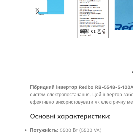
19 565,0
₴
ДОДАТИ В КОШИК
Генератор дизельный Edon
Гібридний інвертор Redbo RB-5548-5-100
закрытого типа мощностью 30
систем електропостачання. Цей інвертор забе
кВт
ефективно використовувати як електричну мере
Бензиновий ге
Основні характеристики:
3
Немає в наявності
421 785,0
₴
Потужність:
5500 Вт (5500 VA)