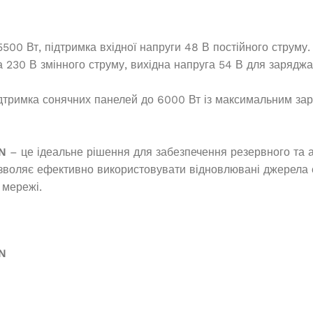
6500
PT-3800
500 Вт, підтримка вхідної напруги 48 В постійного струму.
наявності
В наявності
 230 В змінного струму, вихідна напруга 54 В для зарядж
685,0
₴
11 011,0
₴
тримка сонячних панелей до 6000 Вт із максимальним зар
И В КОШИК
ДОДАТИ В КОШИК
N
– це ідеальне рішення для забезпечення резервного та 
дозволяє ефективно використовувати відновлювані джерела е
 мережі.
N