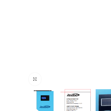
Генератори
НОВИНКА
Генератор 
закрытого ти
Клацніть, щоб збільшити
Інверторний генератор Edon PT
5000D
Під з
750
В наявності
ДОДАТ