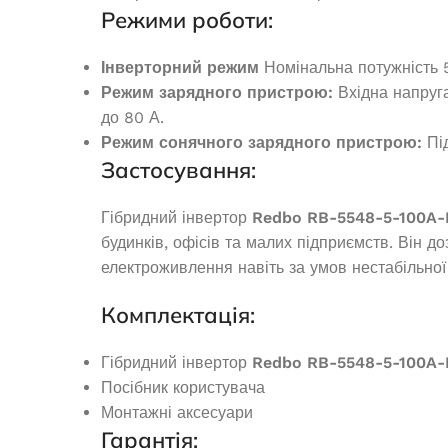
Інверторний генератор Narva
Режими роботи:
NGI-2500 2.3/2.5кВт
Інверторний режим
Номінальна потужність 5
В 
Режим зарядного пристрою:
Вхідна напруга
В наявності
до 80 А.
48 
16 562,0
₴
Режим сонячного зарядного пристрою:
Під
ДОДАТ
Застосування:
ДОДАТИ В КОШИК
Гібридний інвертор
Redbo RB-5548-5-100A-
будинків, офісів та малих підприємств. Він 
електроживлення навіть за умов нестабільної
Комплектація:
Гібридний інвертор
Redbo RB-5548-5-100A-
Посібник користувача
Монтажні аксесуари
Гарантія: