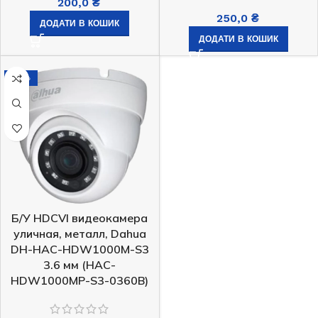
200,0
₴
250,0
₴
ДОДАТИ В КОШИК
ДОДАТИ В КОШИК
-14%
Б/У HDCVI видеокамера
уличная, металл, Dahua
DH-HAC-HDW1000M-S3
3.6 мм (HAC-
HDW1000MP-S3-0360B)