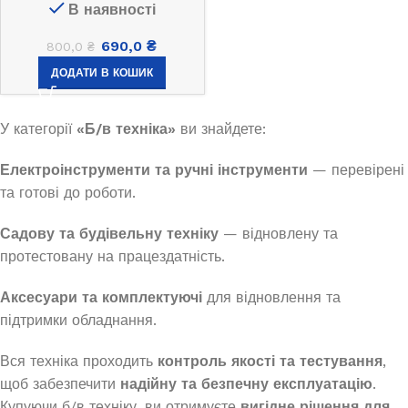
В наявності
690,0
₴
800,0
₴
ДОДАТИ В КОШИК
У категорії
«Б/в техніка»
ви знайдете:
Електроінструменти та ручні інструменти
— перевірені
та готові до роботи.
Садову та будівельну техніку
— відновлену та
протестовану на працездатність.
Аксесуари та комплектуючі
для відновлення та
підтримки обладнання.
Вся техніка проходить
контроль якості та тестування
,
щоб забезпечити
надійну та безпечну експлуатацію
.
Купуючи б/в техніку, ви отримуєте
вигідне рішення для