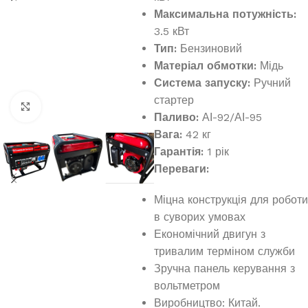
Максимальна потужність:
3.5 кВт
Тип:
Бензиновий
Матеріал обмотки:
Мідь
Система запуску:
Ручний
стартер
Клацніть, щоб збільшити
Паливо:
АІ-92/АІ-95
Вага:
42 кг
Гарантія:
1 рік
Переваги:
Міцна конструкція для роботи
в суворих умовах
Економічний двигун з
тривалим терміном служби
Зручна панель керування з
вольтметром
Виробництво: Китай.