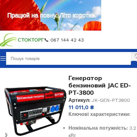
Працюй на повну. Літо коротке.
СТОКТОРГ
📞 067 144 42 43
Головна
Генератори
Генератори газ, бензин
Генератор
бензиновий JAC ED-
PT-3800
Артикул:
JK-GEN-PT3800
11 011,0
₴
Ключові характеристики:
Номінальна потужність:
3.2
кВт