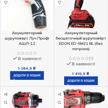
Акумуляторний
Аккумуляторный
шуруповерт Луч Профі
бесщеточный шуруповёрт
АШЛ-12
EDON ED-SM21 BL (без
патрона)
(1)
В наявності
В наявності
1 284,9
₴
1 410,5
₴
ДОДАТИ В КОШИК
ДОДАТИ В КОШИК