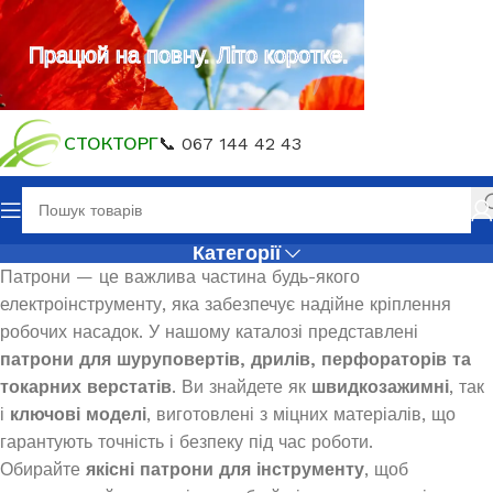
Працюй на повну. Літо коротке.
СТОКТОРГ
📞 067 144 42 43
Категорії
Патрони — це важлива частина будь-якого
електроінструменту, яка забезпечує надійне кріплення
робочих насадок. У нашому каталозі представлені
патрони для шуруповертів, дрилів, перфораторів та
токарних верстатів
. Ви знайдете як
швидкозажимні
, так
і
ключові моделі
, виготовлені з міцних матеріалів, що
гарантують точність і безпеку під час роботи.
Обирайте
якісні патрони для інструменту
, щоб