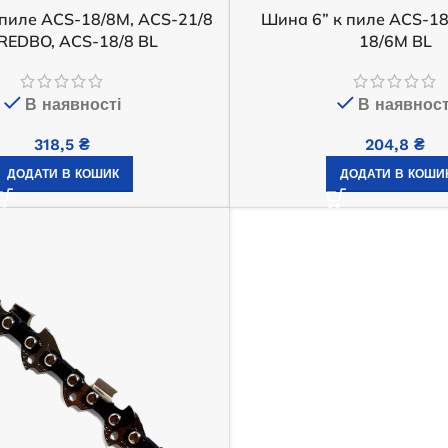
 пиле ACS-18/8M, ACS-21/8
Шина 6” к пиле ACS-18
 наявності
 REDBO, ACS-18/8 BL
18/6M BL
Немає в наявності
057,5
₴
23 205,0
₴
АТИ ДАЛІ
В наявності
В наявност
ЧИТАТИ ДАЛІ
318,5
₴
204,8
₴
ДОДАТИ В КОШИК
ДОДАТИ В КОШИ
зиновий EDON PT-
Генератор бензиновий EDON ED