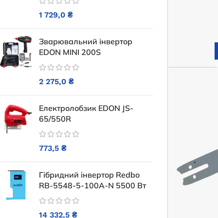
27 300,0
₴
23 
1 729,0
₴
ЧИТАТИ ДАЛІ
ЧИТ
Зварювальний інвертор
EDON MINI 200S
2 275,0
₴
Електролобзик EDON JS-
65/550R
773,5
₴
Гібридний інвертор Redbo
RB-5548-5-100A-N 5500 Вт
Генератор бе
Бензиновий генератор OKAYAMA
PT
PT-9500
14 332,5
₴