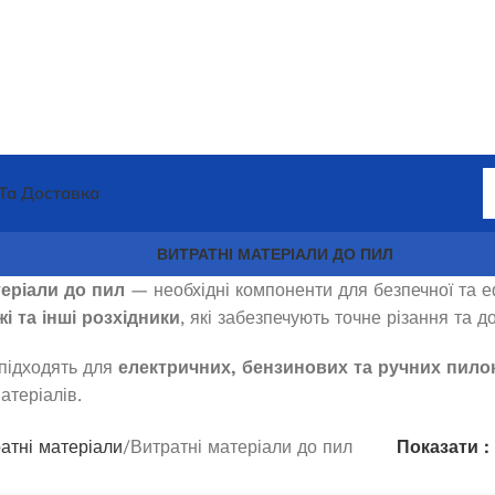
Та Доставка
ВИТРАТНІ МАТЕРІАЛИ ДО ПИЛ
еріали до пил
— необхідні компоненти для безпечної та е
і та інші розхідники
, які забезпечують точне різання та д
 підходять для
електричних, бензинових та ручних пило
атеріалів.
атні матеріали
Витратні матеріали до пил
Показати