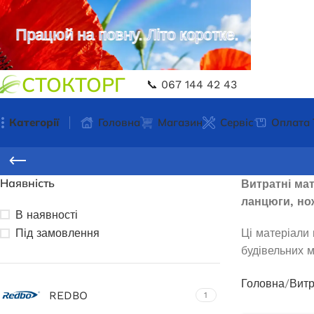
Працюй на повну. Літо коротке.
СТОКТОРГ
📞 067 144 42 43
Категорії
Головна
Магазин
Сервіс
Оплата 
Наявність
Витратні мат
ланцюги, нож
В наявності
Під замовлення
Ці матеріали
будівельних м
Головна
Витр
REDBO
1