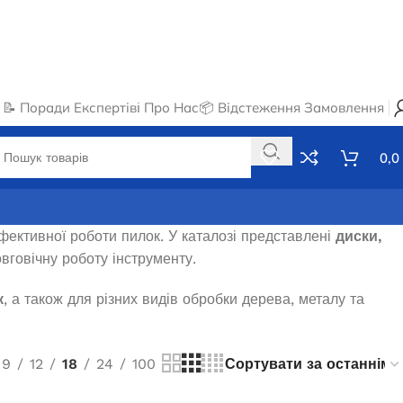
📝 Поради Експертів
ℹ️ Про Нас
📦 Відстеження Замовлення
0,0
фективної роботи пилок. У каталозі представлені
диски,
овговічну роботу інструменту.
к
, а також для різних видів обробки дерева, металу та
9
12
18
24
100