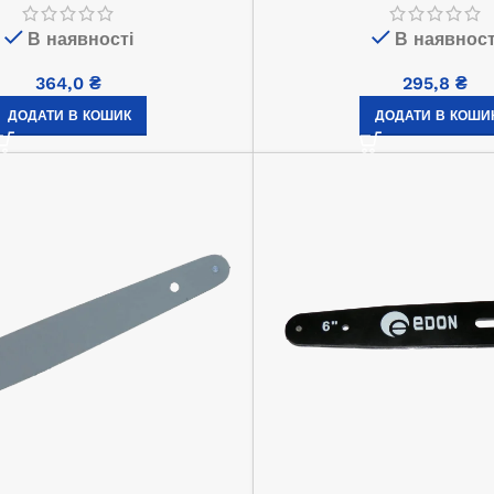
660,0
₴
В наявності
В наявност
АТИ ДАЛІ
364,0
₴
295,8
₴
ДОДАТИ В КОШИК
ДОДАТИ В КОШИ
нзиновий OKAYAMA
-3800
Інверторний генератор Edon PT
7000СiO