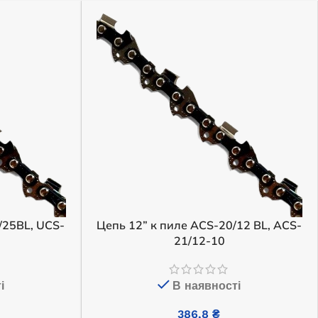
/25BL, UCS-
Цепь 12” к пиле ACS-20/12 BL, ACS-
21/12-10
і
В наявності
386,8
₴