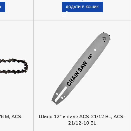
К
ДОДАТИ В КОШИК
Инвертор напряжения
аккумуляторный Edon ED-
NB21/150 (на аккумуляторах
/6 M, ACS-
Шина 12” к пиле ACS-21/12 BL, ACS-
Makita LXT)
21/12-10 BL