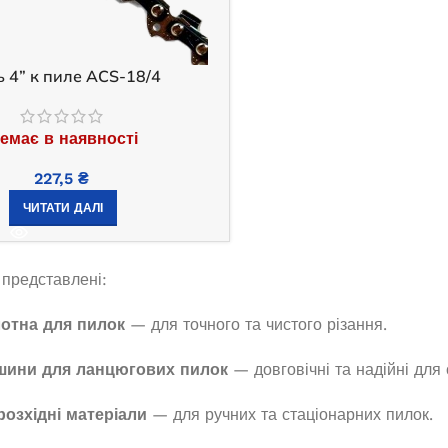
000D
PT-3300-PRO (мідь)
 4” к пиле ACS-18/4
наявності
В наявності
485,0
₴
12 740,0
₴
емає в наявності
И В КОШИК
ДОДАТИ В КОШИК
227,5
₴
ЧИТАТИ ДАЛІ
ї представлені:
лотна для пилок
— для точного та чистого різання.
шини для ланцюгових пилок
— довговічні та надійні для 
 розхідні матеріали
— для ручних та стаціонарних пилок.