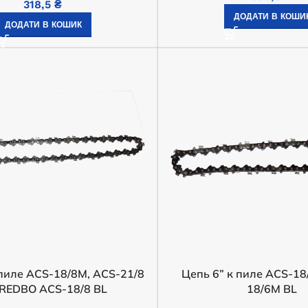
318,5
₴
ДОДАТИ В КОШИ
ДОДАТИ В КОШИК
Генератор дизельный Edon
закрытого типа мощностью 100
кВт
ензиновий 380в
 PT-8500-3
Під замовлення
 пиле ACS-18/8M, ACS-21/8
Цепь 6” к пиле ACS-18
750 750,1
₴
 REDBO ACS-18/8 BL
18/6M BL
 наявності
ДОДАТИ В КОШИК