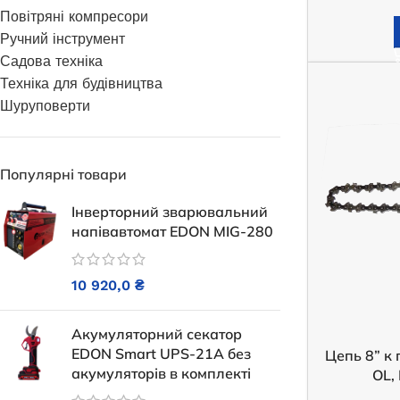
Повітряні компресори
Генератори
Ручний інструмент
Садова техніка
Техніка для будівництва
Шуруповерти
Популярні товари
Інверторний зварювальний
напівавтомат EDON MIG-280
10 920,0
₴
Генератор бензиновий EDON VC
Генератор б
17800E
OKAYAMA
Акумуляторний секатор
EDON Smart UPS-21A без
Цепь 8” к
Немає в наявності
акумуляторів в комплекті
OL,
Немає в