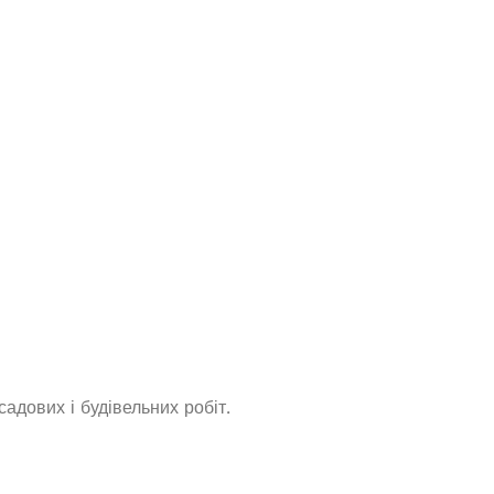
Інверторний генератор Narva
NGI-2500 2.3/2.5кВт
В наявності
16 562,0
₴
ДОДАТИ В КОШИК
садових і будівельних робіт.