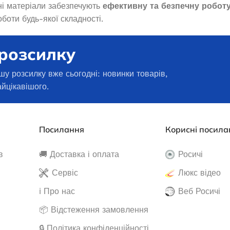
ні матеріали забезпечують
ефективну та безпечну робот
боти будь-якої складності.
 розсилку
шу розсилку вже сьогодні: новинки товарів,
айцікавішого.
Посилання
Корисні посила
в
🚚 Доставка і оплата
Росичі
Сервіс
Люкс відео
ℹ️ Про нас
Веб Росичі
📦 Відстеження замовлення
🔒 Політика конфіденційності