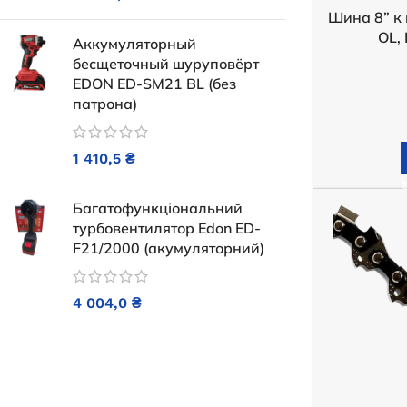
Шина 8” к
Немає в
OL,
Під замовлення
Аккумуляторный
12 
бесщеточный шуруповёрт
31 850,0
₴
EDON ED-SM21 BL (без
ЧИТ
патрона)
ДОДАТИ В КОШИК
1 410,5
₴
Багатофункціональний
турбовентилятор Edon ED-
F21/2000 (акумуляторний)
4 004,0
₴
Генератор бензиновий Power
Генератор бен