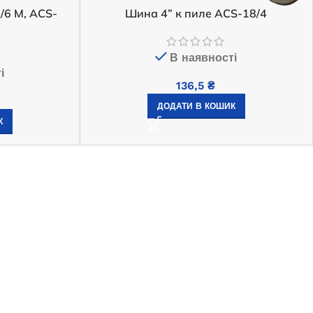
/6 M, ACS-
Шина 4” к пиле ACS-18/4
Немає в наявності
В наявності
13 286,0
₴
і
ЧИТАТИ ДАЛІ
136,5
₴
ДОДАТИ В КОШИК
К