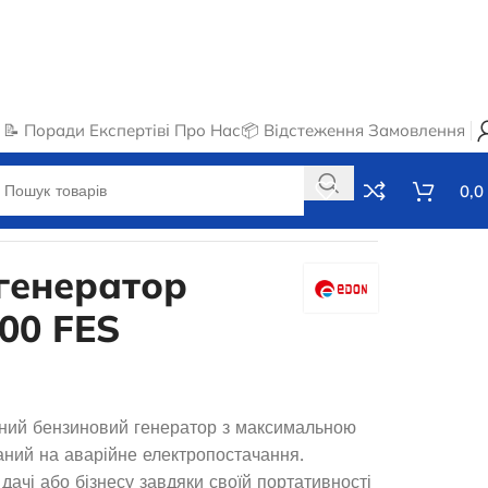
📝 Поради Експертів
ℹ️ Про Нас
📦 Відстеження Замовлення
0,0
генератор
00 FES
ний бензиновий генератор з максимальною
аний на аварійне електропостачання.
 дачі або бізнесу завдяки своїй портативності