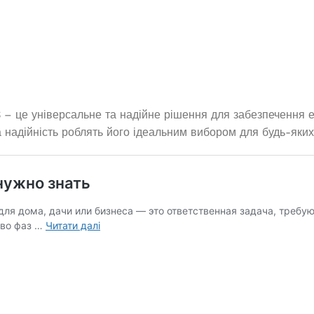
Немає в наявності
наявності
23 205,0
₴
562,0
₴
ЧИТАТИ ДАЛІ
И В КОШИК
S
– це універсальне та надійне рішення для забезпечення 
а надійність роблять його ідеальним вибором для будь-яких
Генератор дизельный Edon
дизельный Edon
закрытого типа мощностью 50
па мощностью 200
кВт
кВт
Під замовлення