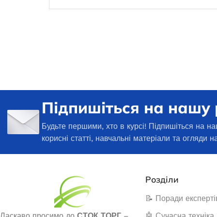
Під з
1 00
Немає в наявності
ДОДАТ
40 540,5
₴
ЧИТАТИ ДАЛІ
Підпишіться на нашу
Будьте першими, хто в курсі! Підпишіться на на
корисні статті, навчальні матеріали та огляди н
Розділи
📝 Поради експерті
Ласкаво просимо до
СТОК ТОРГ
–
🤖 Сучасна техніка