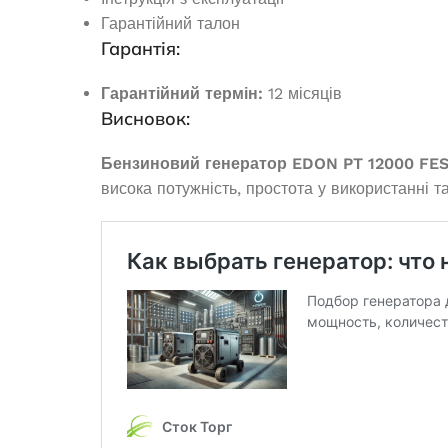
В наявності
В 
Гарантійний талон
Гарантія:
43 225,0
₴
16 
ДОДАТИ В КОШИК
ДОДАТ
Гарантійний термін:
12 місяців
Висновок:
Бензиновий генератор EDON PT 12000 FE
висока потужність, простота у використанні т
Генератор 
открытого ти
Дизельний генератор Edon ED-
DS 8500