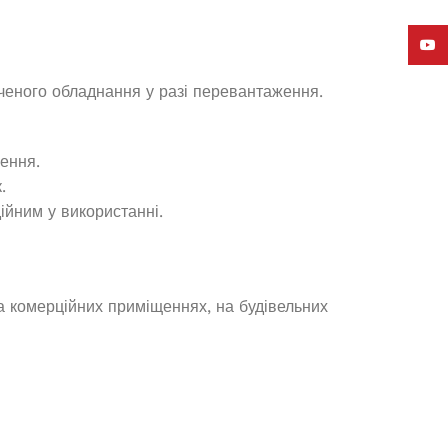
23 660,0
₴
ЧИТАТИ ДАЛІ
YouT
ченого обладнання у разі перевантаження.
ення.
.
ійним у використанні.
а комерційних приміщеннях, на будівельних
Генератор бензиновий OKAYAMA
PT-3500
Немає в наявності