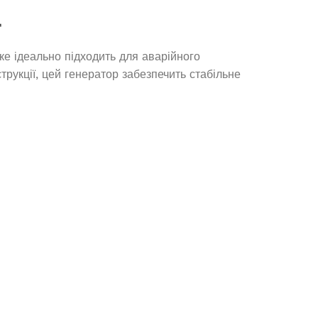
Д
е ідеально підходить для аварійного
трукції, цей генератор забезпечить стабільне
Генератор бензиновий 380в
OKAYAMA PT-8500-3
Немає в наявності