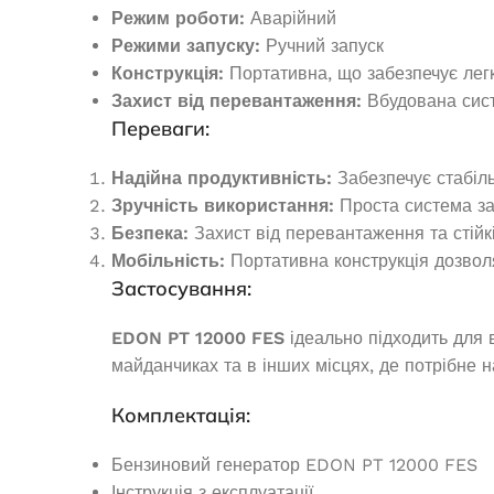
40 950,0
₴
Режим роботи:
Аварійний
ДОДАТ
Режими запуску:
Ручний запуск
ДОДАТИ В КОШИК
Конструкція:
Портативна, що забезпечує лег
Захист від перевантаження:
Вбудована сист
Переваги:
Надійна продуктивність:
Забезпечує стабіл
Зручність використання:
Проста система зап
Безпека:
Захист від перевантаження та стійк
Мобільність:
Портативна конструкція дозволя
Застосування:
EDON PT 12000 FES
ідеально підходить для 
майданчиках та в інших місцях, де потрібне 
Дизельний генератор Edon ED-
Комплектація:
Інверторний 
GT 8500
NGI-2500
Бензиновий генератор EDON PT 12000 FES
Інструкція з експлуатації