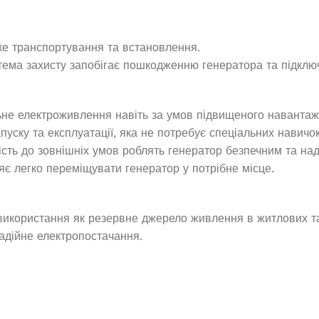
ДОДАТИ В КОШИК
И В КОШИК
ке транспортування та встановлення.
ема захисту запобігає пошкодженню генератора та підклю
ьне електроживлення навіть за умов підвищеного навантаж
уску та експлуатації, яка не потребує спеціальних навичок
ість до зовнішніх умов роблять генератор безпечним та над
є легко переміщувати генератор у потрібне місце.
використання як резервне джерело живлення в житлових т
надійне електропостачання.
Інверторний генератор Edon PT
генератор Narva
7000СiO
 2.3/2.5кВт