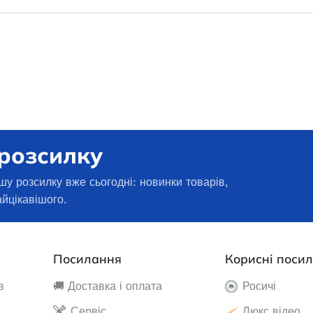
амовлення
477 750,0
₴
1 000,1
₴
ДОДАТИ В КОШИК
И В КОШИК
 розсилку
шу розсилку вже сьогодні: новинки товарів,
айцікавішого.
Посилання
Корисні поси
в
🚚 Доставка і оплата
Росичі
Сервіс
Люкс відео