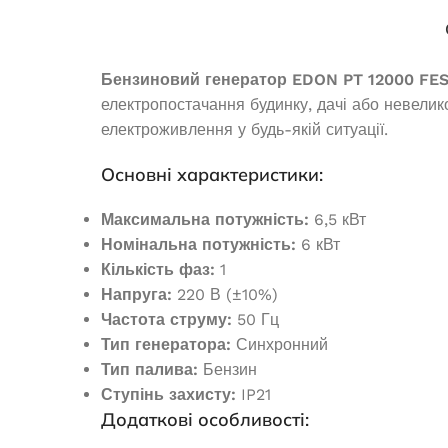
Генератори
Бензиновий генератор EDON PT 12000 FE
електропостачання будинку, дачі або невелико
електроживлення у будь-якій ситуації.
Основні характеристики:
Максимальна потужність:
6,5 кВт
Номінальна потужність:
6 кВт
Кількість фаз:
1
Напруга:
220 В (±10%)
Бензиновий г
Частота струму:
50 Гц
120
Бензиновий генератор EDON PT-
Тип генератора:
Синхронний
13000D
Тип палива:
Бензин
Ступінь захисту:
IP21
В 
Додаткові особливості:
В наявності
24 