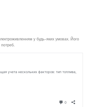
9 759,8
₴
ЧИТАТИ ДАЛІ
електроживленням у будь-яких умовах. Його
 потреб.
Генератор бензиновий OKAYAMA
PT-8500