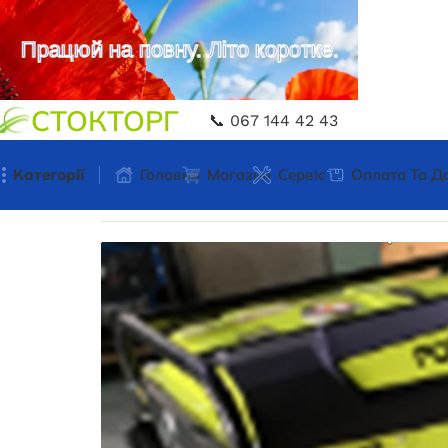
Працюй на повну. Літо коротке.
СТОКТОРГ
📞 067 144 42 43
Категорії
Головна
Магазин
Сервіс
Оплата Та Д
Головна
Генератори
Генератори газ, бензин