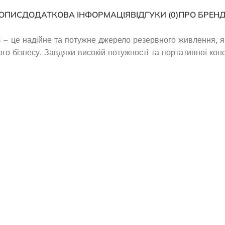
ОПИС
ДОДАТКОВА ІНФОРМАЦІЯ
ВІДГУКИ (0)
ПРО БРЕН
S
– це надійне та потужне джерело резервного живлення, як
го бізнесу. Завдяки високій потужності та портативної конс
Інверторний генератор Edon PT
енератор EDON PT
9000СiO
00 FES
В наявності
наявності
51 324,0
₴
297,0
₴