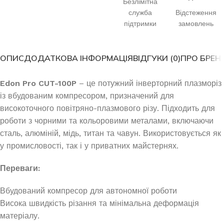
Безлімітна
служба
Відстеження
підтримки
замовлень
ОПИС
ДОДАТКОВА ІНФОРМАЦІЯ
ВІДГУКИ (0)
ПРО БРЕН
Edon Pro CUT-100P
– це потужний інверторний плазморіз
із вбудованим компресором, призначений для
високоточного повітряно-плазмового різу. Підходить для
роботи з чорними та кольоровими металами, включаючи
сталь, алюміній, мідь, титан та чавун. Використовується як
у промисловості, так і у приватних майстернях.
Переваги:
Вбудований компресор для автономної роботи
Висока швидкість різання та мінімальна деформація
матеріалу.