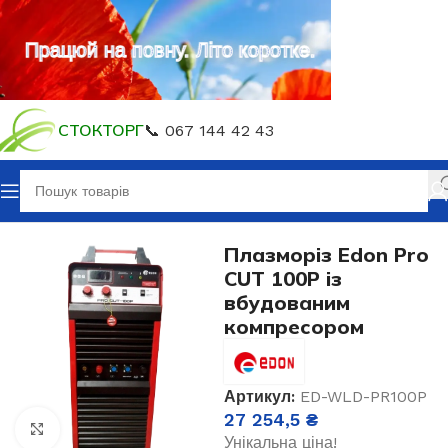
Працюй на повну. Літо коротке.
СТОКТОРГ
📞 067 144 42 43
Головна
Зварювальне обладнання
Плазморізи CUT
Плазморіз Edon Pro
CUT 100P із
вбудованим
компресором
Артикул:
ED-WLD-PR100P
27 254,5
₴
Клацніть, щоб збільшити
Унікальна ціна!