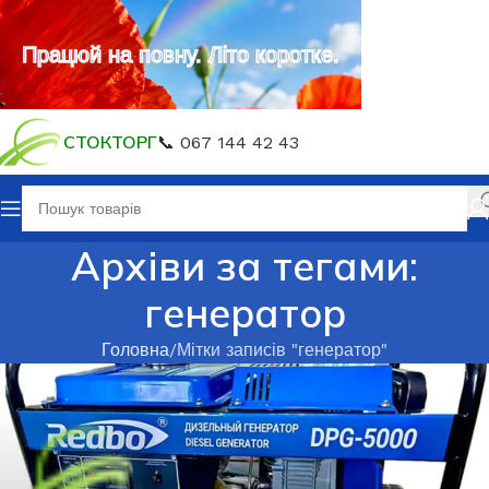
Працюй на повну. Літо коротке.
СТОКТОРГ
📞 067 144 42 43
Архіви за тегами:
генератор
Головна
Мітки записів "генератор"