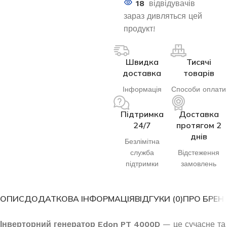
18
відвідувачів
зараз дивляться цей
продукт!
Швидка
Тисячі
доставка
товарів
Інформація
Способи оплати
Підтримка
Доставка
24/7
протягом 2
днів
Безлімітна
служба
Відстеження
підтримки
замовлень
ОПИС
ДОДАТКОВА ІНФОРМАЦІЯ
ВІДГУКИ (0)
ПРО БРЕН
Інверторний генератор Edon PT 4000D
— це сучасне та