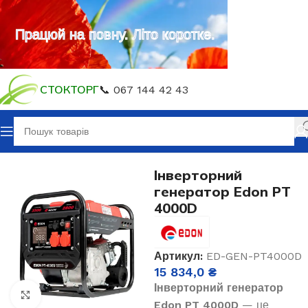
Працюй на повну. Літо коротке.
СТОКТОРГ
📞 067 144 42 43
Головна
Генератори
Генератори газ, бензин
Інверторний
генератор Edon PT
4000D
Артикул:
ED-GEN-PT4000D
15 834,0
₴
Інверторний генератор
Клацніть, щоб збільшити
Edon PT 4000D
— це