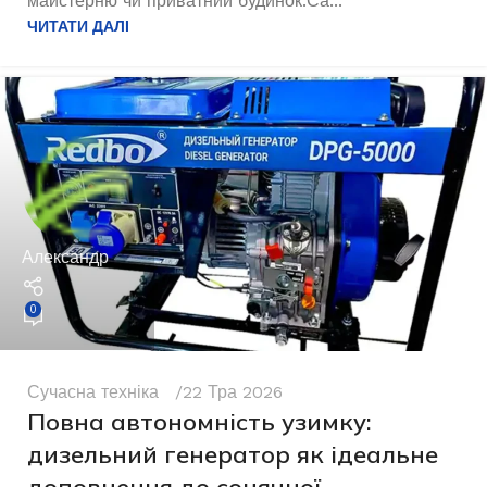
майстерню чи приватний будинок.Са...
ЧИТАТИ ДАЛІ
Александр
0
Сучасна техніка
22 Тра 2026
Повна автономність узимку:
дизельний генератор як ідеальне
доповнення до сонячної