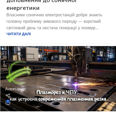
енергетики
Власники сонячних електростанцій добре знають
головну проблему зимового періоду — короткий
світловий день та нестача генерації у похмур...
ЧИТАТИ ДАЛІ
Александр
0