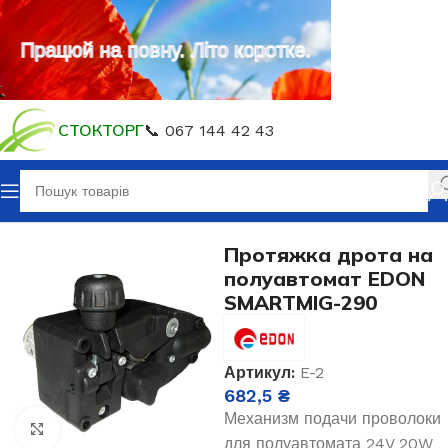
Працюй на повну. Літо коротке.
СТОКТОРГ
📞 067 144 42 43
Головна
Запасні частини
Протяжка
Протяжка дрота на
полуавтомат EDON
SMARTMIG-290
Артикул:
E-2
682,5
₴
Механизм подачи проволоки
Клацніть, щоб збільшити
для полуавтомата 24V 20W