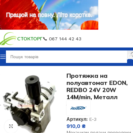
Працюй на повну. Літо коротке.
СТОКТОРГ
📞 067 144 42 43
Головна
Запасні частини
Протяжка
Протяжка на
полуавтомат EDON,
REDBO 24V 20W
14M/min, Металл
Артикул:
E-3
910,0
₴
Клацніть, щоб збільшити
Механизм подачи проволоки