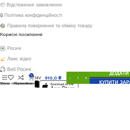
📦 Відстеження замовлення
🔒 Політика конфіденційності
Правила повернення та обміну товару
Корисні посилання
Росичі
Люкс відео
Протяжка на
полуавтомат
Веб Росичі
EDON,
ДОДАТИ
0
REDBO 24V
910,0
₴
КУПИТИ ЗАР
20W
Список побажань
Меню
Порівняння
Кошик
14M/min,
Металл
Social Links:
Мы используем файлы cookie для улучшения