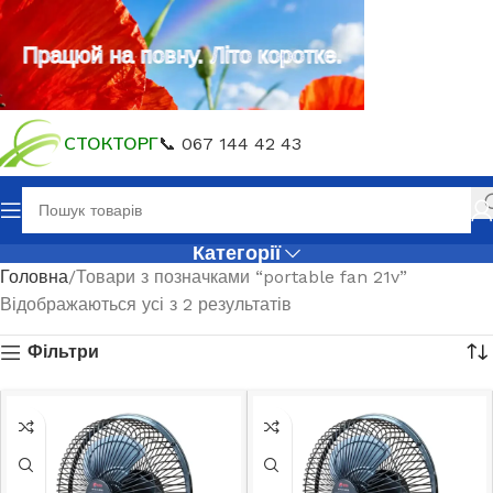
Працюй на повну. Літо коротке.
СТОКТОРГ
📞 067 144 42 43
Категорії
Головна
Товари з позначками “portable fan 21v”
Відображаються усі з 2 результатів
Фільтри