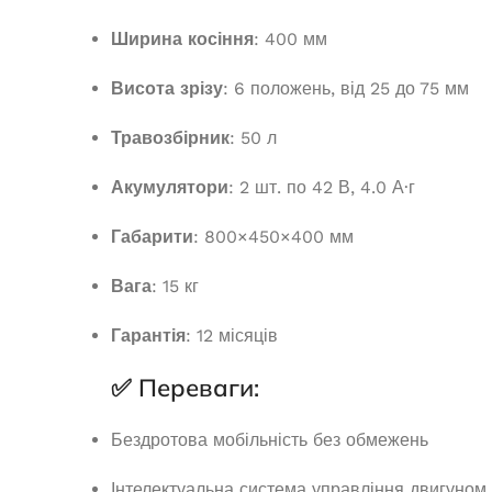
Немає в
Ширина косіння
: 400 мм
В наявності
23 
43 225,0
₴
Висота зрізу
: 6 положень, від 25 до 75 мм
ЧИТ
ДОДАТИ В КОШИК
Травозбірник
: 50 л
Акумулятори
: 2 шт. по 42 В, 4.0 А·г
Габарити
: 800×450×400 мм
Вага
: 15 кг
Гарантія
: 12 місяців
✅ Переваги:
Бездротова мобільність без обмежень
Інтелектуальна система управління двигуном