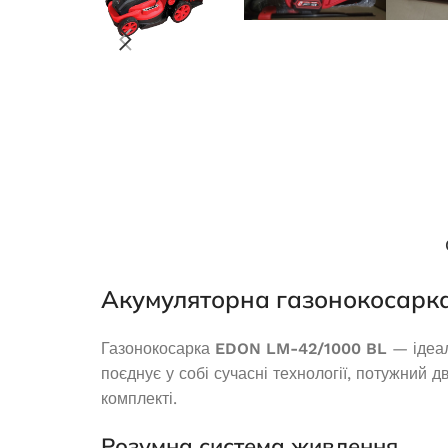
30 485,0
₴
ДОДАТИ В КОШИК
Акумуляторна газонокосарк
Генератор бензиновий OKAYAMA
Газонокосарка
EDON LM-42/1000 BL
— ідеал
PT-3500
Генератор бен
поєднує у собі сучасні технології, потужний 
комплекті.
Немає в наявності
Розумна система живлення