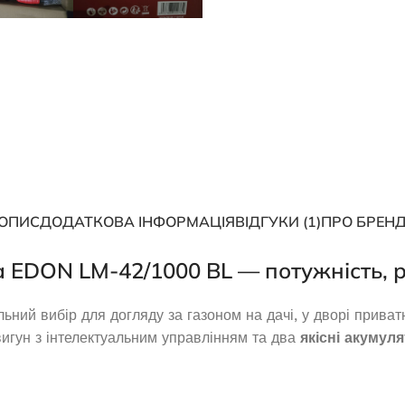
12 740,0
₴
ДОДАТИ В КОШИК
ОПИС
ДОДАТКОВА ІНФОРМАЦІЯ
ВІДГУКИ (1)
ПРО БРЕН
а
EDON LM-42/1000 BL
— потужність, р
ьний вибір для догляду за газоном на дачі, у дворі приват
зиновий EDON PT-
Дизельний генератор Edon ED-
двигун з інтелектуальним управлінням та два
якісні акумул
3000
GT 8500