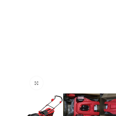
Генератори
Генератор 
открытого ти
(40 но
Клацніть, щоб збільшити
Генератор бензиновий EDON PT-
Під з
7000D
377
ДОДАТ
В наявності