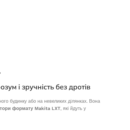
12 740,0
₴
ДОДАТИ В КОШИК
Д
озум і зручність без дротів
ного будинку або на невеликих ділянках. Вона
Бензиновий генератор Edon
ятори формату Makita LXT
, які йдуть у
PT3300 (3.3 кВт)