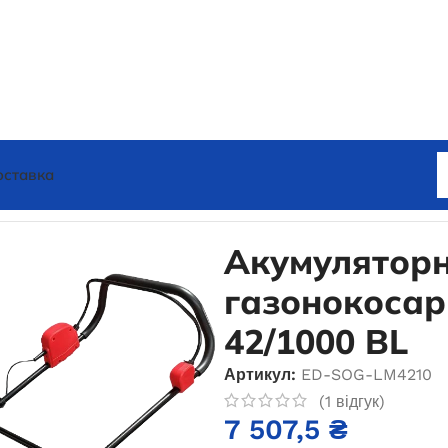
оставка
орна газонокосарка EDON LM-42/1000 BL
Акумулятор
газонокосар
42/1000 BL
Артикул:
ED-SOG-LM4210
(
1
відгук)
7 507,5
₴