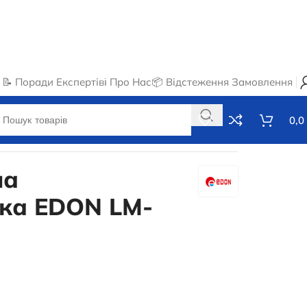
📝 Поради Експертів
ℹ️ Про Нас
📦 Відстеження Замовлення
0,0
на
ка EDON LM-