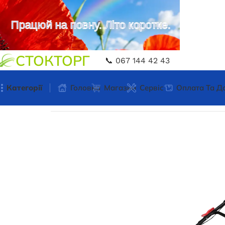
Працюй на повну. Літо коротке.
СТОКТОРГ
📞 067 144 42 43
Категорії
Головна
Магазин
Сервіс
Оплата Та Д
Головна
Акумуляторний інструмент
Акумулят