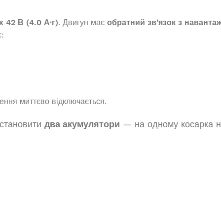
наявності
В наявності
 42 В (4.0 А·г)
. Двигун має
обратний зв’язок з наванта
370,0
₴
43 225,0
₴
:
И В КОШИК
ДОДАТИ В КОШИК
ення миттєво відключається.
встановити
два акумулятори
— на одному косарка н
Генератор дизельный Edon
закрытого типа мощностью 100
кВт
нзиновий OKAYAMA
-8500
Під замовлення