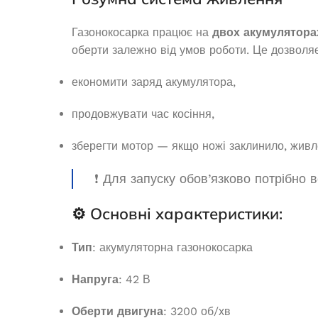
В 
9 759,8
₴
Газонокосарка працює на
двох акумуляторах
6 
ЧИТАТИ ДАЛІ
оберти залежно від умов роботи. Це дозволяє
ДОДАТ
економити заряд акумулятора,
продовжувати час косіння,
зберегти мотор — якщо ножі заклинило, живл
❗ Для запуску обов’язково потрібно 
⚙️ Основні характеристики:
Тип
: акумуляторна газонокосарка
Напруга
: 42 В
Генератор бе
Дизельний генератор Edon DPG-
PT
5000
Оберти двигуна
: 3200 об/хв