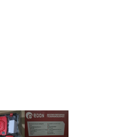
дизельный Edon
па мощностью 50
минал) кВт
Бензиновий генератор EDON PT-
амовлення
3800D
 650,0
₴
И В КОШИК
В наявності