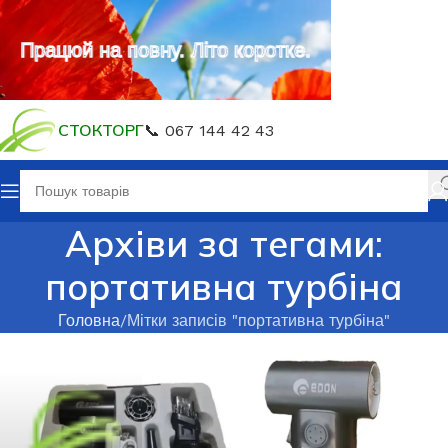
Працюй на повну. Літо коротке.
СТОКТОРГ
📞 067 144 42 43
Архіви за тегами:
портативна турбіна
Головна
Мітки записів "портативна турбіна"