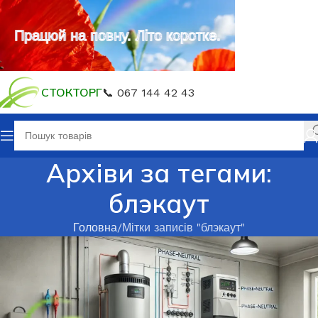
Працюй на повну. Літо коротке.
СТОКТОРГ
📞 067 144 42 43
Архіви за тегами:
блэкаут
Головна
Мітки записів "блэкаут"