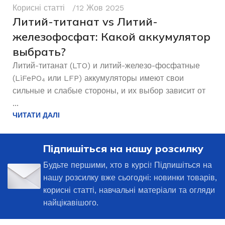
Корисні статті
12 Жов 2025
Литий-титанат vs Литий-
железофосфат: Какой аккумулятор
выбрать?
Литий-титанат (LTO) и литий-железо-фосфатные
(LiFePO₄ или LFP) аккумуляторы имеют свои
сильные и слабые стороны, и их выбор зависит от
...
ЧИТАТИ ДАЛІ
Підпишіться на нашу розсилку
Будьте першими, хто в курсі! Підпишіться на
нашу розсилку вже сьогодні: новинки товарів,
корисні статті, навчальні матеріали та огляди
найцікавішого.