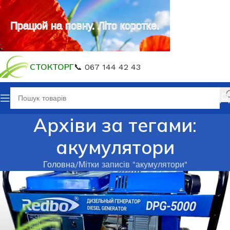
Працюй на повну. Літо коротке.
СТОКТОРГ
📞 067 144 42 43
Архіви за тегами:
акумулятори
Головна
Мітки записів "акумулятори"