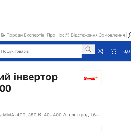
📝 Поради Експертів
ℹ️ Про Нас
📦 Відстеження Замовлення
0,0
400
й інвертор
400
s MMA-400, 380 В, 40–400 А, електрод 1.6–