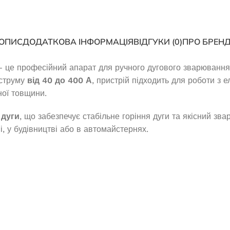
ОПИС
ДОДАТКОВА ІНФОРМАЦІЯ
ВІДГУКИ (0)
ПРО БРЕН
 це професійний апарат для ручного дугового зварювання
 струму
від 40 до 400 А
, пристрій підходить для роботи з
ної товщини.
дуги
, що забезпечує стабільне горіння дуги та якісний 
, у будівництві або в автомайстернях.
Інверторний генератор Edon PT
зиновий EDON ED-
4000С
00 PRO
(1)
В наявності
 наявності