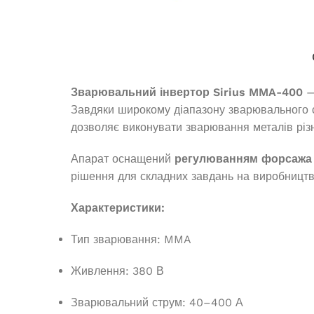
Генератори
Зварювальний інвертор Sirius MMA-400
—
Завдяки широкому діапазону зварювального
дозволяє виконувати зварювання металів різ
Апарат оснащений
регулюванням форсажа 
рішення для складних завдань на виробництві
Характеристики:
Дизельний генератор Edon DPG-
Генератор бен
Тип зварювання: MMA
9500
130
Живлення: 380 В
Немає в
В наявності
Зварювальний струм: 40–400 А