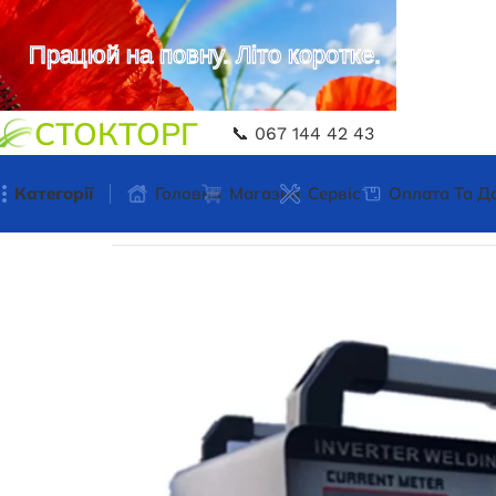
Працюй на повну. Літо коротке.
СТОКТОРГ
📞 067 144 42 43
Категорії
Головна
Магазин
Сервіс
Оплата Та Д
Головна
Зварювальне обладнання
Зварюван