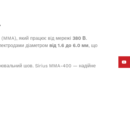
Д
 (MMA), який працює від мережі
380 В
.
 електродами діаметром
від 1.6 до 6.0 мм
, що
YouT
зварювальний шов. Sirius MMA-400 — надійне
Інверторний генератор Edon ED-
H3500IS
(1)
В наявності