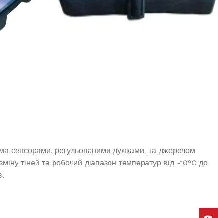
13000
Немає в наявності
34 125,0
₴
ЧИТАТИ ДАЛІ
ома сенсорами, регульованими дужками, та джерелом
 зміну тіней та робочий діапазон температур від -10°C до
в.
Edon
 30 кВт