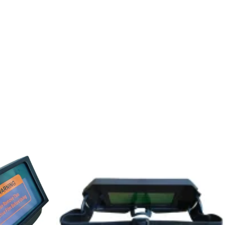
n DPG-
Генератор бензиновый EDON PT-