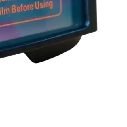
Генератор дизельный Edon
закрытого типа мощностью 200 кВт
DON PT
Під замовлення
1 274 000,1
₴
ДОДАТИ В КОШИК