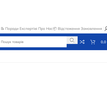
📝 Поради Експертів
ℹ️ Про Нас
📦 Відстеження Замовлення
0,0