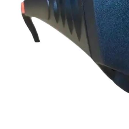
Генератори
Генератор ди
типа мощност
Пі
Генератор бензиновий JAC ED-PT-
3800
ДО