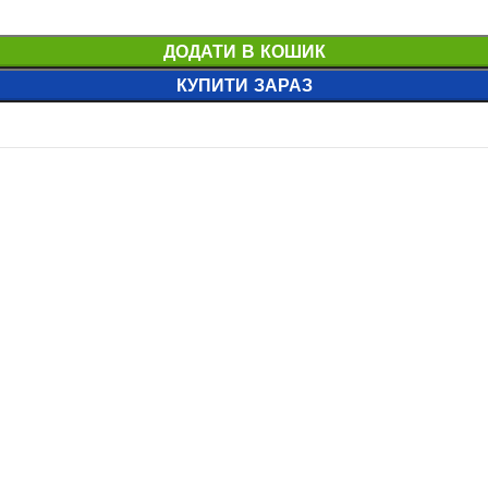
Немає в наявності
ДОДАТИ В КОШИК
В наявності
КУПИТИ ЗАРАЗ
421 785,0
₴
22 386,0
₴
ЧИТАТИ ДАЛІ
ДАТИ В КОШИК