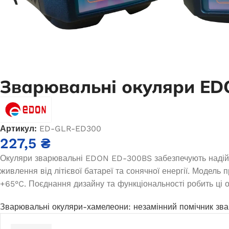
OKAYAMA PT-8500-3
Немає в наявності
23 660,0
₴
ЧИТАТИ ДАЛІ
ДО
Зварювальні окуляри ED
Артикул:
ED-GLR-ED300
227,5
₴
Окуляри зварювальні EDON ED-300BS забезпечують надійн
живлення від літієвої батареї та сонячної енергії. Модель 
+65°C. Поєднання дизайну та функціональності робить ці 
Генератор бензиновий Edon PT-3500
Зварювальні окуляри-хамелеони: незамінний помічник зв
Генератор
Немає в наявності