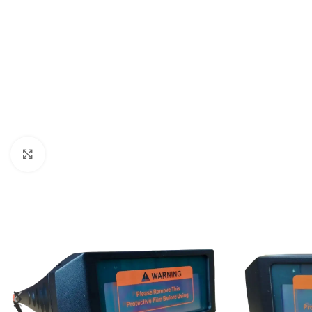
В наявності
11 011,0
₴
ДОДАТИ В КОШИК
Клацніть, щоб збільшити
Дизельний 
Генератор бензиновий 380в