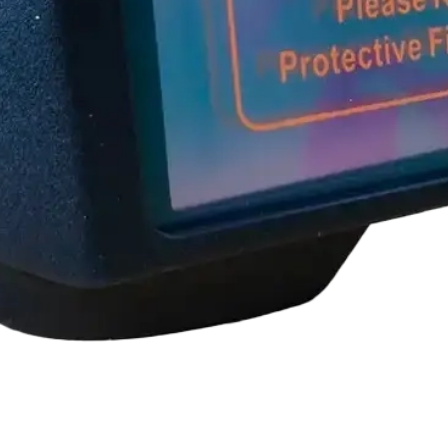
зельный Edon открытого
ью 50 (40 номинал) кВт
д замовлення
Бензиновий генератор E
12000 FES
377 650,0
₴
ДАТИ В КОШИК
В наявності