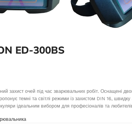
9500
5000
В наявності
В наявності
59 150,0
₴
43 225,0
₴
ДАТИ В КОШИК
ДОДАТИ В КОШИК
ON ED-300BS
ий захист очей під час зварювальних робіт. Оснащені дв
пропонує темні та світлі режими із захистом DIN 16, швидку
окуляри ідеальним вибором для професіоналів та любителі
Генератор дизельный 
арювальника
 бензиновий EDON PT
закрытого типа мощностью
10000 FES