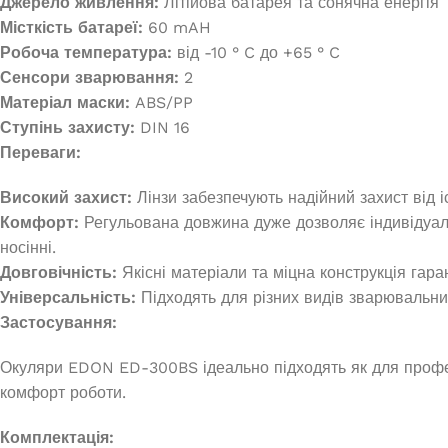
Джерело живлення:
Літійова батарея та сонячна енергія
Місткість батареї:
60 mAH
Робоча температура:
від -10 ° C до +65 ° C
Сенсори зварювання:
2
Матеріал маски:
ABS/PP
Ступінь захисту:
DIN 16
Переваги:
Високий захист:
Лінзи забезпечують надійний захист від 
Комфорт:
Регульована довжина дуже дозволяє індивідуал
носінні.
Довговічність:
Якісні матеріали та міцна конструкція гаран
Універсальність:
Підходять для різних видів зварювальни
Застосування:
Окуляри EDON ED-300BS ідеально підходять як для професі
комфорт роботи.
Комплектація: