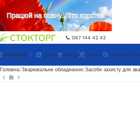
Працюй на повну. Літо коротке.
СТОКТОРГ
📞 067 144 42 43
Категорії
Головна
Магазин
Сервіс
Оплата Та Д
Головна
Зварювальне обладнання
Засоби захисту для зв