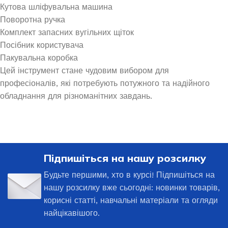
Кутова шліфувальна машина
Поворотна ручка
Комплект запасних вугільних щіток
Посібник користувача
Пакувальна коробка
Цей інструмент стане чудовим вибором для
професіоналів, які потребують потужного та надійного
обладнання для різноманітних завдань.
Підпишіться на нашу розсилку
Будьте першими, хто в курсі! Підпишіться на
нашу розсилку вже сьогодні: новинки товарів,
корисні статті, навчальні матеріали та огляди
найцікавішого.