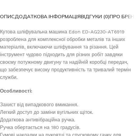
ОПИС
ДОДАТКОВА ІНФОРМАЦІЯ
ВІДГУКИ (0)
ПРО БРЕН
Кутова шліфувальна машина Edon ED-AG230-AT6919
розроблена для комплексної обробки металів та інших
матеріалів, включаючи шліфування та різання. Цей
інструмент чудово підходить для різних робіт завдяки
своєму потужному двигуну та надійній коробці передач,
що забезпечує високу продуктивність та тривалий термін
служби.
Особливості:
Захист від випадкового вмикання.
Легкий доступ до заміни вугільних щіток.
Додаткова антивібраційна ручка.
Ручка обертається на 180 градусів.
Гумові накладки на рукоятці та спусковому гачку для