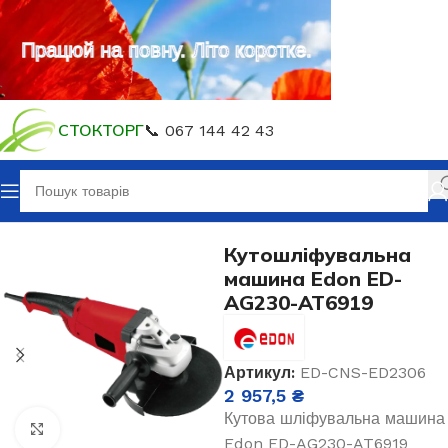
Працюй на повну. Літо коротке.
СТОКТОРГ
📞 067 144 42 43
Головна
Електроінструмент
Кутошліфувальна
машина Edon ED-
AG230-АТ6919
Артикул:
ED-CNS-ED2306
2 957,5
₴
Кутова шліфувальна машина
Клацніть, щоб збільшити
Edon ED-AG230-AT6919