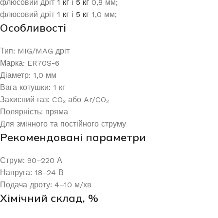
флюсовий дріт
1 кг
і
5 кг
0,8 мм;
флюсовий дріт
1 кг
і
5 кг
1,0 мм;
Особливості
Тип: MIG/MAG дріт
Марка: ER70S-6
Діаметр: 1,0 мм
Вага котушки: 1 кг
Захисний газ: CO₂ або Ar/CO₂
Полярність: пряма
Для змінного та постійного струму
Рекомендовані параметри
Струм: 90–220 А
Напруга: 18–24 В
Подача дроту: 4–10 м/хв
Хімічний склад, %