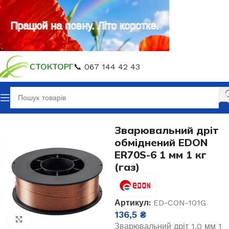
Працюй на повну. Літо коротке.
СТОКТОРГ
📞 067 144 42 43
Головна
Витратні матеріали
Зварювальний дріт
обміднений EDON
ER70S-6 1 мм 1 кг
(газ)
Артикул:
ED-CON-101G
136,5
₴
Клацніть, щоб збільшити
Зварювальний дріт 1,0 мм 1