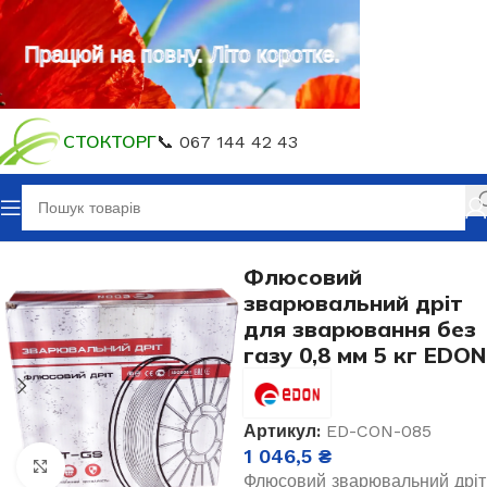
Працюй на повну. Літо коротке.
СТОКТОРГ
📞 067 144 42 43
Головна
Витратні матеріали
Флюсовий
зварювальний дріт
для зварювання без
газу 0,8 мм 5 кг EDON
Артикул:
ED-CON-085
1 046,5
₴
Клацніть, щоб збільшити
Флюсовий зварювальний дріт