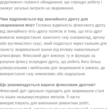
додаткового газового обладнання, що спрощує роботу і
знижує загальні витрати на зварювання.
Чим відрізняється від звичайного дроту для
зварювання MIG?
Головна відмінність флюсового дроту
від звичайного MIG-дроту полягає в тому, що MIG-дрот
вимагає використання захисного газу (наприклад, аргону
або вуглекислого газу), який подається через пальник для
захисту зварювальної ванни від впливу навколишньої
атмосфери. Флюсовий дріт виконує ту ж функцію за
рахунок флюсу всередині дроту, що робить його більш
універсальним і мобільним для зварювання в умовах, де
використання газу неможливе або недоцільне.
Що рекомендується варити флюсовим дротом?
Флюсовий дріт ідеально підходить для зварювання сталі
та інших низьковуглецевих металів. Її часто
використовують для виконання ремонтних робіт,