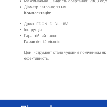
Максимальна швидкість обертання: 2800 об/
23 205,0
₴
Діаметр патрона: 13 мм
ЧИТАТИ ДАЛІ
Комплектація:
Дриль EDON ID-DL-1153
Інструкція
Гарантійний талон
Гарантія:
12 місяців
Цей інструмент стане чудовим помічником як 
ефективність.
Генератор 
закрытого ти
Бензиновий генератор OKAYAMA
PT-9500
Немає в
421
Під замовлення