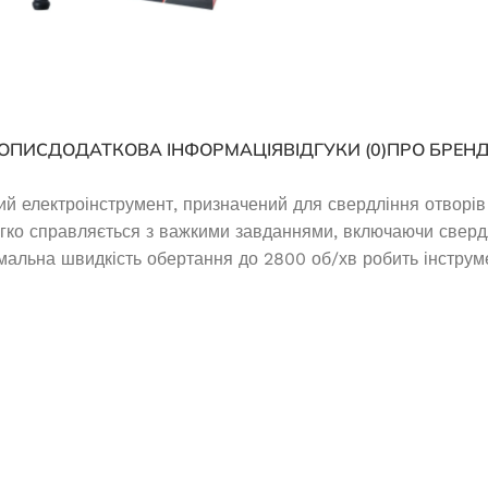
ОПИС
ДОДАТКОВА ІНФОРМАЦІЯ
ВІДГУКИ (0)
ПРО БРЕН
 електроінструмент, призначений для свердління отворів у
легко справляється з важкими завданнями, включаючи сверд
имальна швидкість обертання до 2800 об/хв робить інструм
дизельный Edon
па мощностью 200
кВт
Інверторний генератор Edon ED-
H3500IS
амовлення
(1)
1 000,1
₴
В наявності
И В КОШИК