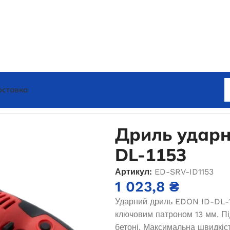
оставка
EDON ID-DL-1153
Дриль ударн
DL-1153
Артикул:
ED-SRV-ID1153
1 023,8
₴
Ударний дриль EDON ID-DL-11
ключовим патроном 13 мм. Під
бетоні. Максимальна швидкіс