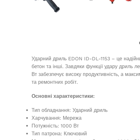
Генератори
Ударний дриль EDON ID-DL-1153 – це надійний
бетон та інші. Завдяки функції удару дриль 
Вт забезпечує високу продуктивність, а макс
та ремонтних робіт.
Генератор 
открытого ти
Основні характеристики:
Інверторний генератор Edon PT
Тип обладнання: Ударний дриль
7000СiO
Під з
Харчування: Мережа
Потужність: 1000 Вт
1 00
Немає в наявності
Тип патрона: Ключовий
ДОДАТ