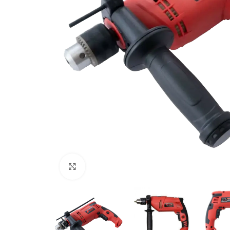
Клацніть, щоб збільшити