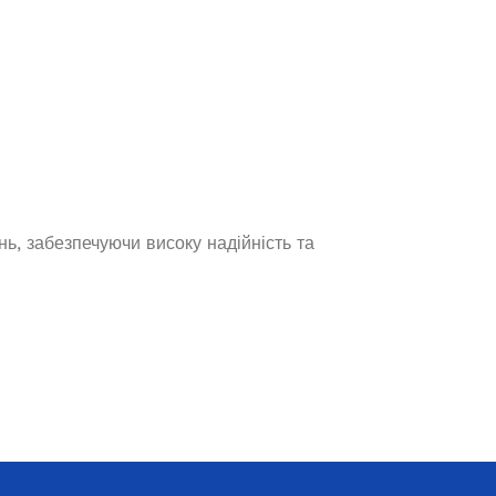
13 286,0
₴
ЧИТАТИ ДАЛІ
ь, забезпечуючи високу надійність та
Генератор бензиновий EDON VC
17800E
Немає в наявності