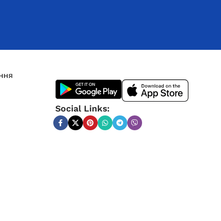
27 300,0
₴
ЧИТАТИ ДАЛІ
ння
Social Links:
Генератор дизельный Edon
открытого типа мощностью 100
кВт
Під замовлення