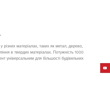
Д
 різних матеріалах, таких як метал, дерево,
ління в твердих матеріалах. Потужність 1000
ент універсальним для більшості будівельних
YouT
Інверторний генератор Edon ED-
HI 4500
Немає в наявності