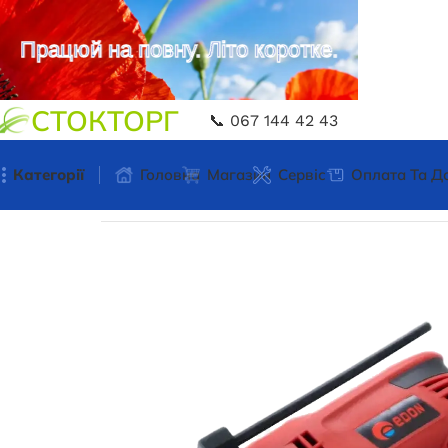
Працюй на повну. Літо коротке.
СТОКТОРГ
📞 067 144 42 43
Категорії
Головна
Магазин
Сервіс
Оплата Та Д
Головна
Електроінструмент
Дриль ударний 