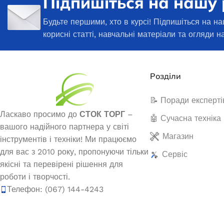
Підпишіться на нашу
ЧИТ
31 850,0
₴
Будьте першими, хто в курсі! Підпишіться на на
корисні статті, навчальні матеріали та огляди н
ДОДАТИ В КОШИК
Розділи
📝 Поради експерті
Ласкаво просимо до
СТОК ТОРГ
–
🤖 Сучасна техніка
вашого надійного партнера у світі
Магазин
інструментів і техніки! Ми працюємо
для вас з 2010 року, пропонуючи тільки
Сервіс
якісні та перевірені рішення для
роботи і творчості.
Телефон: (067) 144-4243
Інверторний генератор Narva
Генератор б
NGI-2200 2.0/2.2кВт
Value Z