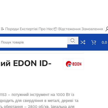
📝 Поради Експертів
ℹ️ Про Нас
📦 Відстеження Замовлення
0,0
ий EDON ID-
53 – потужний інструмент на 1000 Вт із
ходить для свердління в металі, дереві та
ть обертання – 2800 об/хв. Ідеальна для