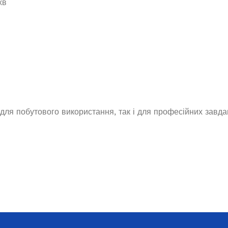
хв
23 660,0
₴
ДОДАТИ В КОШИК
для побутового використання, так і для професійних завдан
Генератор дизельный Edon
дизельный Edon
открытого типа мощностью 150
па мощностью 30
кВт
кВт
Під замовлення
 наявності
819 000,1
₴
 785,0
₴