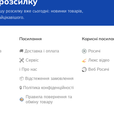
 розсилку
ДОДАТИ В КОШИК
АТИ ДАЛІ
шу розсилку вже сьогодні: новинки товарів,
айцікавішого.
Посилання
Корисні посила
в
🚚 Доставка і оплата
Росичі
Сервіс
Люкс відео
ℹ️ Про нас
Веб Росичі
📦 Відстеження замовлення
Генератор бензиновий EDON PT-
🔒 Політика конфіденційності
9000D
Правила повернення та
ензиновий Power
обміну товару
H3800 (Січ)
В наявності