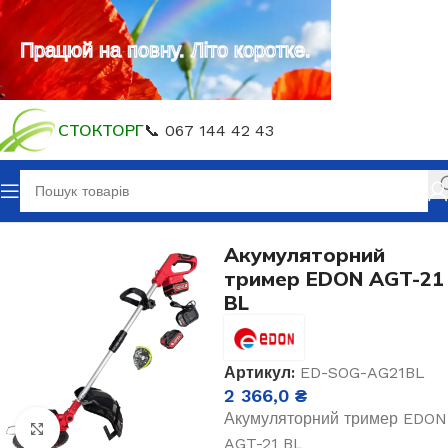
Працюй на повну. Літо коротке.
СТОКТОРГ
📞 067 144 42 43
Головна
Акумуляторний інструмент
Акумуляторний
тример EDON AGT-21
BL
Артикул:
ED-SOG-AG21BL
2 366,0
₴
Акумуляторний тример EDON
Клацніть, щоб збільшити
AGT-21 BL