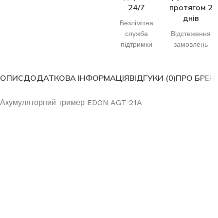
24/7
протягом 2
днів
Безлімітна
служба
Відстеження
підтримки
замовлень
ОПИС
ДОДАТКОВА ІНФОРМАЦІЯ
ВІДГУКИ (0)
ПРО БРЕН
Акумуляторний тример EDON AGT-21A