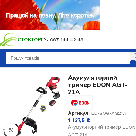
Працюй на повну. Літо коротке.
СТОКТОРГ
📞 067 144 42 43
Головна
Акумуляторний інструмент
Акумуляторний
тример EDON AGT-
21A
Артикул:
ED-SOG-AG21A
1 137,5
₴
Акумуляторний тример EDON
Клацніть, щоб збільшити
AGT-21A