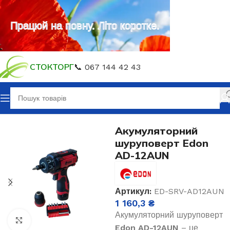
Працюй на повну. Літо коротке.
СТОКТОРГ
📞 067 144 42 43
Головна
Електроінструмент
Акумуляторний
шуруповерт Edon
AD-12AUN
Артикул:
ED-SRV-AD12AUN
1 160,3
₴
Акумуляторний шуруповерт
Клацніть, щоб збільшити
Edon AD-12AUN
– це