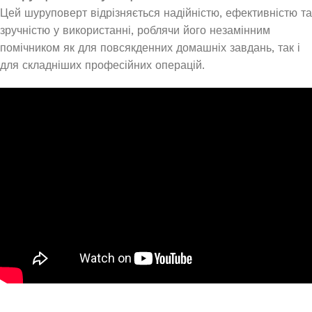
Цей шуруповерт відрізняється надійністю, ефективністю та
зручністю у використанні, роблячи його незамінним
помічником як для повсякденних домашніх завдань, так і
для складніших професійних операцій.