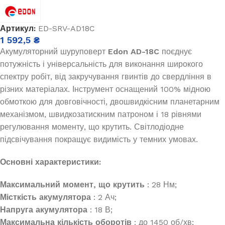
Артикул:
ED-SRV-AD18C
1 592,5
₴
Акумуляторний шуруповерт
Edon AD-18C
поєднує
потужність і універсальність для виконання широкого
спектру робіт, від закручування гвинтів до свердління в
різних матеріалах. Інструмент оснащений 100% мідною
обмоткою для довговічності, двошвидкісним планетарним
механізмом, швидкозатискним патроном і 18 рівнями
регулювання моменту, що крутить. Світлодіодне
підсвічування покращує видимість у темних умовах.
Основні характеристики:
Максимальний момент, що крутить
: 28 Нм;
Місткість акумулятора
: 2 Ач;
Напруга акумулятора
: 18 В;
Максимальна кількість оборотів
: до 1450 об/хв;