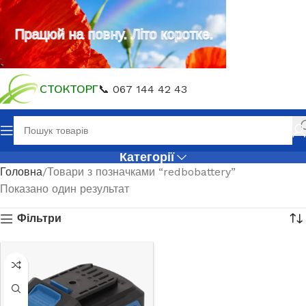
Працюй на повну. Літо коротке.
СТОКТОРГ
📞 067 144 42 43
Категорії
Головна
Товари з позначками “redbobattery”
Показано один результат
Фільтри