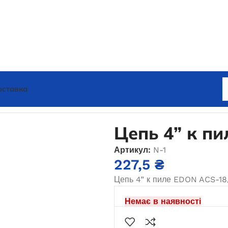
оставка
али до пил
Цепь 4” к пиле ACS-18/4
Цепь 4” к пи
Артикул:
N-1
227,5
₴
Цепь 4” к пиле EDON ACS-18
Немає в наявності