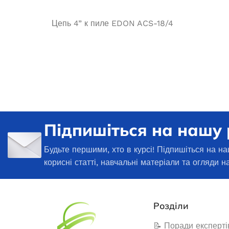
Генератори
Цепь 4” к пиле EDON ACS-18/4
Підпишіться на нашу
Будьте першими, хто в курсі! Підпишіться на на
корисні статті, навчальні матеріали та огляди н
Генератор бензиновий EDON ED
Інверторний г
PT-3300-PRO (мідь)
5500IG з
Розділи
Немає в
В наявності
📝 Поради експерті