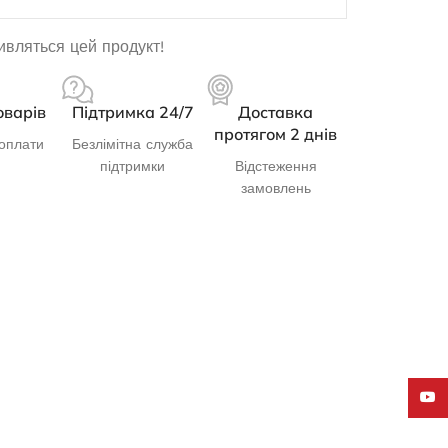
дивляться цей продукт!
оварів
Підтримка 24/7
Доставка
протягом 2 днів
оплати
Безлімітна служба
підтримки
Відстеження
замовлень
YouT