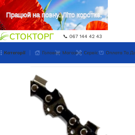
Працюй на повну. Літо коротке.
СТОКТОРГ
📞 067 144 42 43
Категорії
Головна
Магазин
Сервіс
Оплата Та Д
Головна
Витратні матеріали
Витратні матері