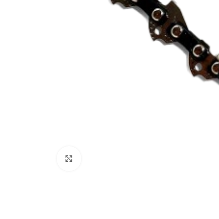
Клацніть, щоб збільшити