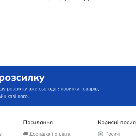
 розсилку
шу розсилку вже сьогодні: новинки товарів,
айцікавішого.
енератор Edon ED-
Генератор бензиновий 380в
і стартером
OKAYAMA PT-8500-3
Посилання
Корисні поси
 наявності
Немає в наявності
в
🚚 Доставка і оплата
Росичі