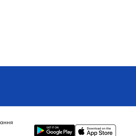
Генератор бензиновий Power
Value ZH4500
лання
Немає в наявності