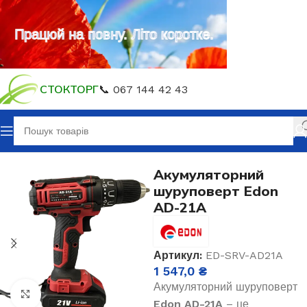
Працюй на повну. Літо коротке.
СТОКТОРГ
📞 067 144 42 43
Головна
Акумуляторний інструмент
Акумуляторний
шуруповерт Edon
AD-21A
Артикул:
ED-SRV-AD21A
1 547,0
₴
Акумуляторний шуруповерт
Клацніть, щоб збільшити
Edon AD-21A
– це