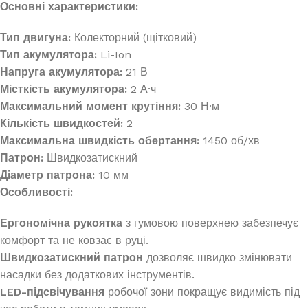
Основні характеристики:
Тип двигуна:
Колекторний (щітковий)
Тип акумулятора:
Li-Ion
Напруга акумулятора:
21 В
Місткість акумулятора:
2 А·ч
Максимальний момент крутіння:
30 Н·м
Кількість швидкостей:
2
Максимальна швидкість обертання:
1450 об/хв
Патрон:
Швидкозатискний
Діаметр патрона:
10 мм
Особливості:
Ергономічна рукоятка
з гумовою поверхнею забезпечує
комфорт та не ковзає в руці.
Швидкозатискний патрон
дозволяє швидко змінювати
насадки без додаткових інструментів.
LED-підсвічування
робочої зони покращує видимість під