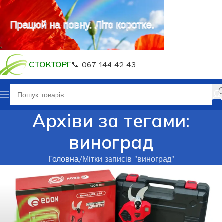
Працюй на повну. Літо коротке.
СТОКТОРГ
📞 067 144 42 43
Архіви за тегами:
виноград
Головна
Мітки записів "виноград"