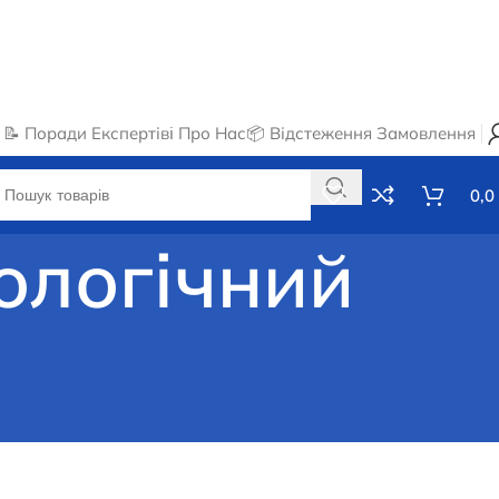
📝 Поради Експертів
ℹ️ Про Нас
📦 Відстеження Замовлення
0,0
нологічний