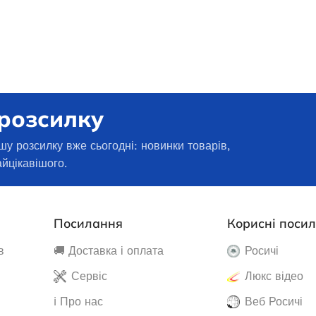
 розсилку
шу розсилку вже сьогодні: новинки товарів,
айцікавішого.
Посилання
Корисні поси
нератор EDON PT-
Бензиновий зварювальний
в
🚚 Доставка і оплата
Росичі
800D
генератор EDON ED-AXQ-160A
(160A, автономний MMA апарат)
Сервіс
Люкс відео
наявності
ℹ️ Про нас
Веб Росичі
В наявності