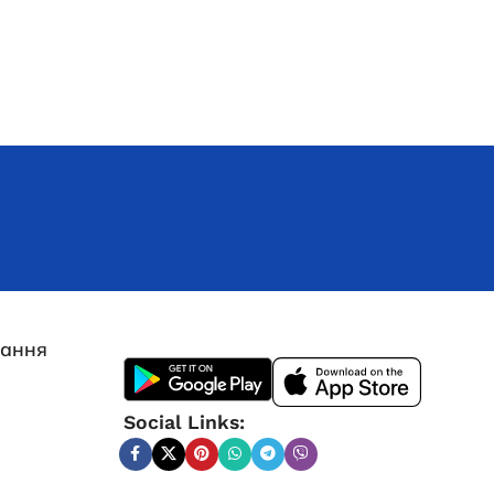
лання
Інверторний генератор Edon PT
4000С
Social Links:
(1)
В наявності