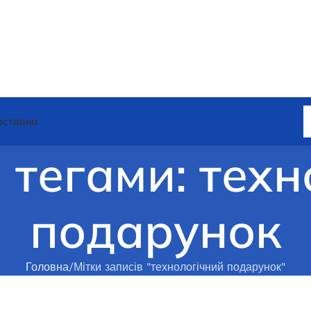
оставка
 тегами: тех
подарунок
Головна
Мітки записів "технологічний подарунок"