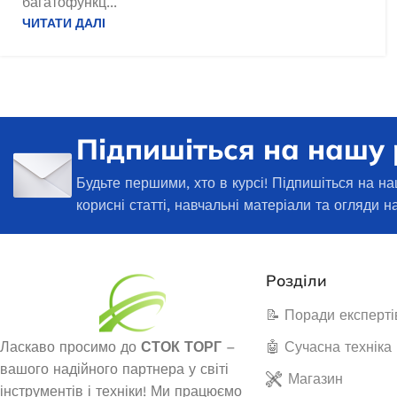
багатофункц...
Генератори
ЧИТАТИ ДАЛІ
Підпишіться на нашу
Будьте першими, хто в курсі! Підпишіться на на
корисні статті, навчальні матеріали та огляди н
Розділи
Дизельний генератор Edon DPG-
Бензиновий ге
📝 Поради експерті
5000
3
Ласкаво просимо до
СТОК ТОРГ
–
🤖 Сучасна техніка
вашого надійного партнера у світі
В наявності
В 
Магазин
інструментів і техніки! Ми працюємо