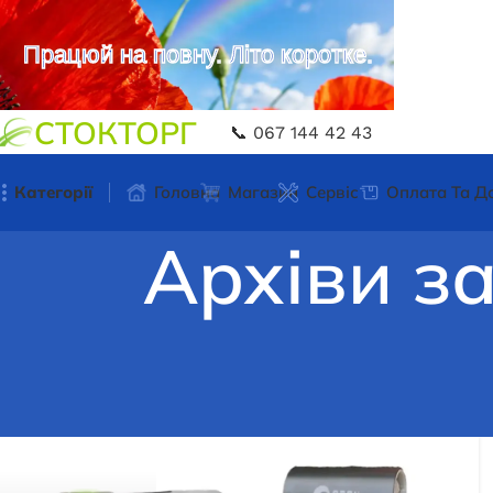
Працюй на повну. Літо коротке.
СТОКТОРГ
📞 067 144 42 43
Категорії
Головна
Магазин
Сервіс
Оплата Та Д
Архіви за