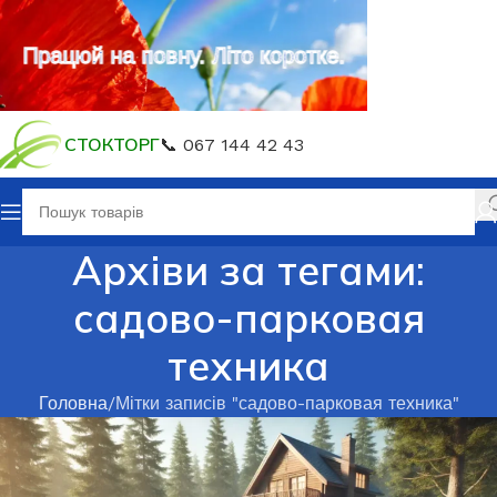
Працюй на повну. Літо коротке.
СТОКТОРГ
📞 067 144 42 43
Архіви за тегами:
садово-парковая
техника
Головна
Мітки записів "садово-парковая техника"