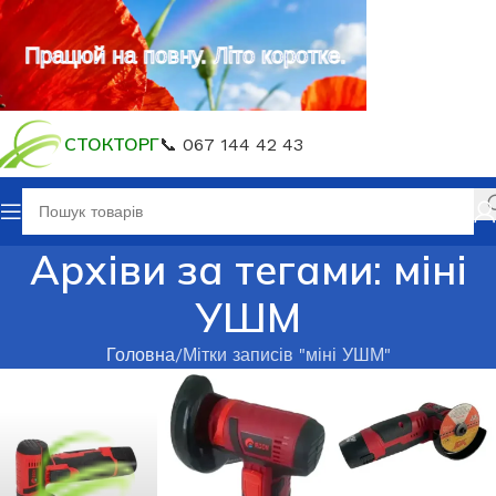
Працюй на повну. Літо коротке.
СТОКТОРГ
📞 067 144 42 43
Архіви за тегами: міні
УШМ
Головна
Мітки записів "міні УШМ"