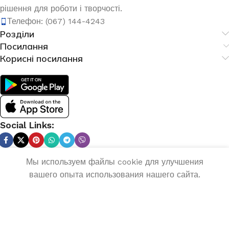
рішення для роботи і творчості.
Телефон: (067) 144-4243
Розділи
Посилання
Корисні посилання
Social Links:
0
Мы используем файлы cookie для улучшения
Список побажань
Меню
Порівняння
Кошик
вашего опыта использования нашего сайта.
Просматривая этот сайт, вы соглашаетесь
использовать файлы cookie.
ПРИЙНЯТИ
ДЕТАЛЬНІШЕ