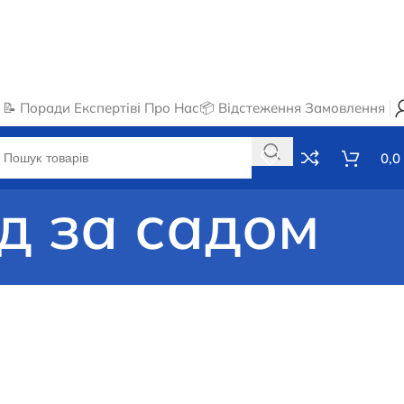
📝 Поради Експертів
ℹ️ Про Нас
📦 Відстеження Замовлення
0,0
яд за садом