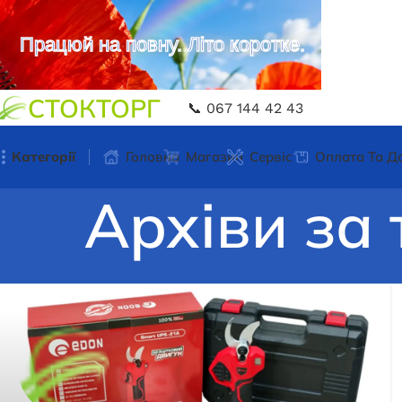
Працюй на повну. Літо коротке.
СТОКТОРГ
📞 067 144 42 43
Категорії
Головна
Магазин
Сервіс
Оплата Та Д
Архіви за 