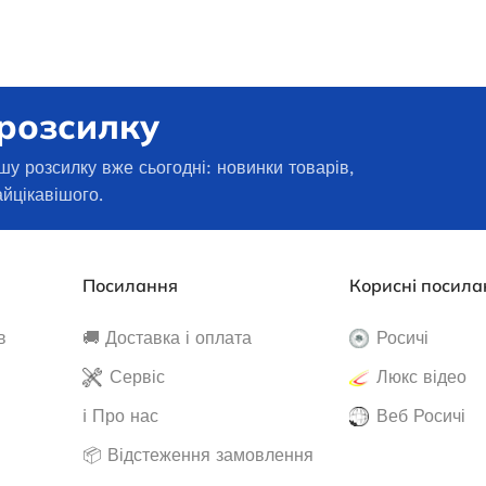
 розсилку
шу розсилку вже сьогодні: новинки товарів,
айцікавішого.
Посилання
Корисні посила
в
🚚 Доставка і оплата
Росичі
Інверторний генератор Edon ED-
енератор Edon PT
Сервіс
Люкс відео
5500IG зі стартером
000D
ℹ️ Про нас
Веб Росичі
📦 Відстеження замовлення
Немає в наявності
наявності