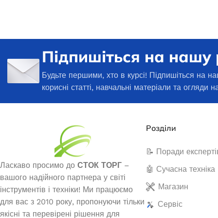
Генератори
НОВИНКА
Підпишіться на нашу
Будьте першими, хто в курсі! Підпишіться на на
корисні статті, навчальні матеріали та огляди н
Розділи
📝 Поради експерті
Бензиновий генератор EDON PT
12000 FES
Інверторний г
Ласкаво просимо до
СТОК ТОРГ
–
🤖 Сучасна техніка
5
вашого надійного партнера у світі
Магазин
інструментів і техніки! Ми працюємо
В наявності
для вас з 2010 року, пропонуючи тільки
Сервіс
В 
24 297,0
₴
якісні та перевірені рішення для