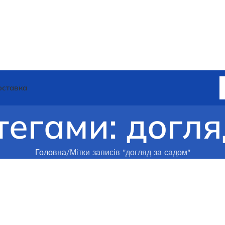
оставка
тегами: догл
Головна
Мітки записів "догляд за садом"