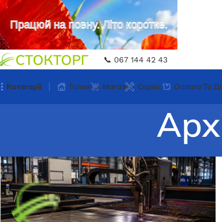
Працюй на повну. Літо коротке.
СТОКТОРГ
📞 067 144 42 43
Категорії
Головна
Магазин
Сервіс
Оплата Та Д
Арх