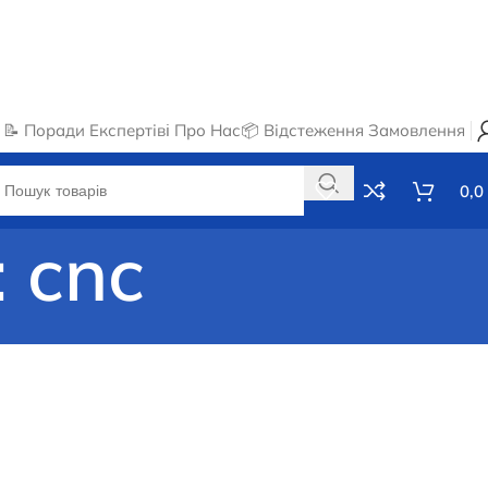
📝 Поради Експертів
ℹ️ Про Нас
📦 Відстеження Замовлення
0,0
 cnc