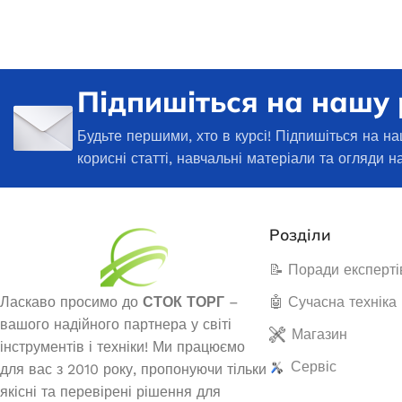
Генератори
Підпишіться на нашу
Будьте першими, хто в курсі! Підпишіться на на
корисні статті, навчальні матеріали та огляди н
Розділи
📝 Поради експерті
Генератор бензиновий JAC ED-
Генератор бе
Ласкаво просимо до
СТОК ТОРГ
–
🤖 Сучасна техніка
PT-3500
PT
вашого надійного партнера у світі
Магазин
інструментів і техніки! Ми працюємо
Сервіс
для вас з 2010 року, пропонуючи тільки
Немає в наявності
В 
якісні та перевірені рішення для