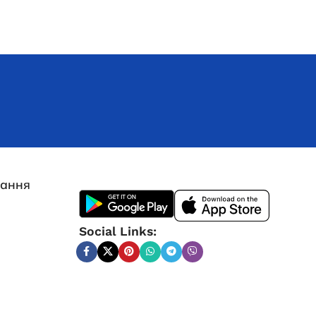
лання
Social Links:
Генератор бензиновий EDON ED
PT-3300-PRO (мідь)
В наявності