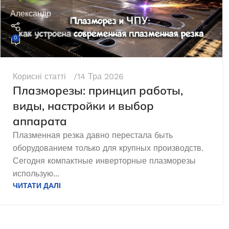
Александр
0
Корисні статті
14 Тра 2026
Плазморезы: принцип работы,
виды, настройки и выбор
аппарата
Плазменная резка давно перестала быть
оборудованием только для крупных производств.
Сегодня компактные инверторные плазморезы
использую...
ЧИТАТИ ДАЛІ