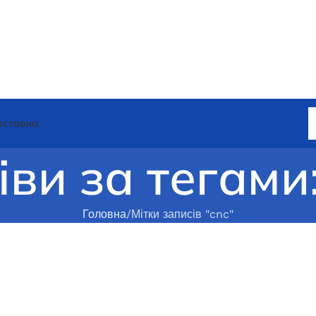
оставка
іви за тегами:
Головна
Мітки записів "cnc"