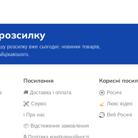
 розсилку
шу розсилку вже сьогодні: новинки товарів,
айцікавішого.
Посилання
Корисні поси
в
🚚 Доставка і оплата
Росичі
нзиновий JAC ED-
Генератор бензиновий EDON PT-
Сервіс
Люкс відео
-3800
7000D
ℹ️ Про нас
Веб Росичі
📦 Відстеження замовлення
наявності
В наявності
🔒 Політика конфіденційності