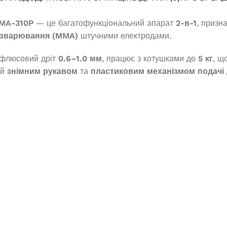
MMA-310P
— це багатофункціональний апарат
2-в-1
, призн
 зварювання (MMA)
штучними електродами.
флюсовий дріт
0.6–1.0 мм
, працює з котушками до
5 кг
, щ
ий
знімним рукавом
та
пластиковим механізмом подачі
Генератор бензиновий EDON PT-
9000D
зельний OKAYAMA
8000SS
В наявності
 наявності
35 035,0
₴
ДОДАТИ В КОШИК
875,0
₴