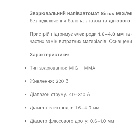
Генератори
Зварювальний напівавтомат Sirius MIG/
без підключення балона з газом та
дугового
Пристрій підтримує електроди
1.6–4.0 мм
та 
частих замін витратних матеріалів. Оснащен
Характеристики:
Тип зварювання: MIG + MMA
Живлення: 220 В
Генератор ди
Діапазон струму: 40–310 А
DG-
Дизельний генератор Edon ED-
DS 8500
Діаметр електродів: 1.6–4.0 мм
Немає в
Діаметр флюсового дроту: 0.6–1.0 мм
Немає в наявності
56 