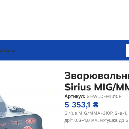
оставка
ня електродом MMA
Зварювальний напівавтомат Sirius 
Зварювальни
Sirius MIG/
Артикул:
SI-WLD-MI310P
5 353,1
₴
Sirius MIG/MMA-310P, 2-в-1,
дріт 0.6–1.0 мм, котушка до 5 