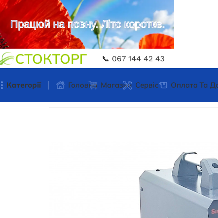
Працюй на повну. Літо коротке.
СТОКТОРГ
📞 067 144 42 43
Категорії
Головна
Магазин
Сервіс
Оплата Та Д
Головна
Зварювальне обладнання
Зварюван