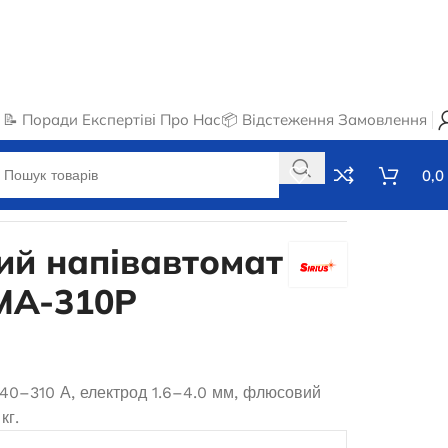
📝 Поради Експертів
ℹ️ Про Нас
📦 Відстеження Замовлення
0,0
MIG/MMA-310P
й напівавтомат
MMA-310P
 40–310 А, електрод 1.6–4.0 мм, флюсовий
кг.