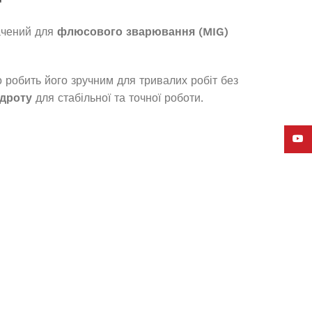
ачений для
флюсового зварювання (MIG)
о робить його зручним для тривалих робіт без
 дроту
для стабільної та точної роботи.
YouT
Генератор бензиновий Power
Value ZH3800 (Січ)
В наявності