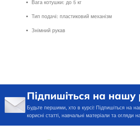
Вага котушки: до 5 кг
40 540,5
₴
ЧИТА
ЧИТАТИ ДАЛІ
Тип подачі: пластиковий механізм
Знімний рукав
Підпишіться на нашу
Генератор бе
Будьте першими, хто в курсі! Підпишіться на на
Бензиновий генератор EDON PT
PT
12000 FES
корисні статті, навчальні матеріали та огляди н
Немає в
В наявності