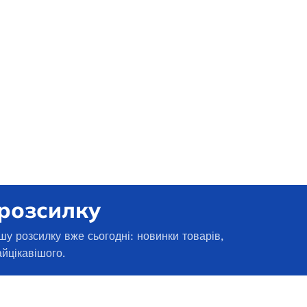
ТИ ДАЛІ
 розсилку
нзиновий OKAYAMA
шу розсилку вже сьогодні: новинки товарів,
-3800
Генератор бензиновий OKAYAMA
айцікавішого.
PT-6500
 наявності