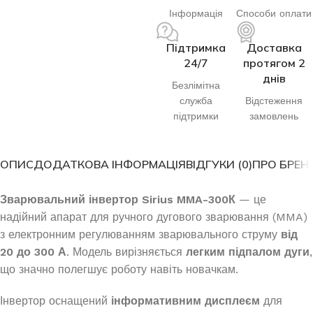
Інформація
Способи оплати
Підтримка
Доставка
24/7
протягом 2
днів
Безлімітна
служба
Відстеження
підтримки
замовлень
ОПИС
ДОДАТКОВА ІНФОРМАЦІЯ
ВІДГУКИ (0)
ПРО БРЕН
Зварювальний інвертор Sirius MMA-300К
— це
надійний апарат для ручного дугового зварювання (MMA)
з електронним регулюванням зварювального струму
від
20 до 300 А
. Модель вирізняється
легким підпалом дуги
,
що значно полегшує роботу навіть новачкам.
Інвертор оснащений
інформативним дисплеєм
для