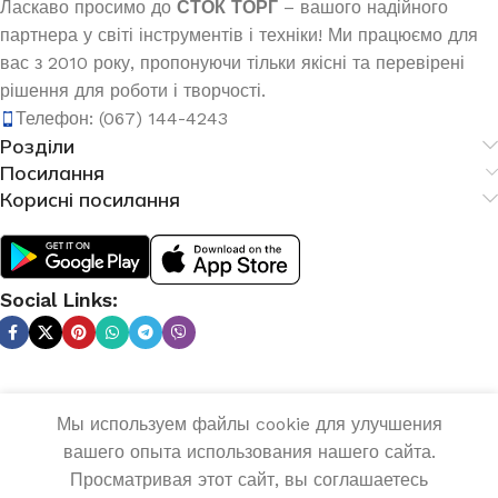
Ласкаво просимо до
СТОК ТОРГ
– вашого надійного
партнера у світі інструментів і техніки! Ми працюємо для
вас з 2010 року, пропонуючи тільки якісні та перевірені
рішення для роботи і творчості.
Телефон: (067) 144-4243
Розділи
Посилання
Корисні посилання
Social Links:
Мы используем файлы cookie для улучшения
Зварювальний
ДОД
вашего опыта использования нашего сайта.
0
інвертор Sirius
2 275,0
₴
Просматривая этот сайт, вы соглашаетесь
КУПИТИ
MMA-300К
Список побажань
Меню
Порівняння
Кошик