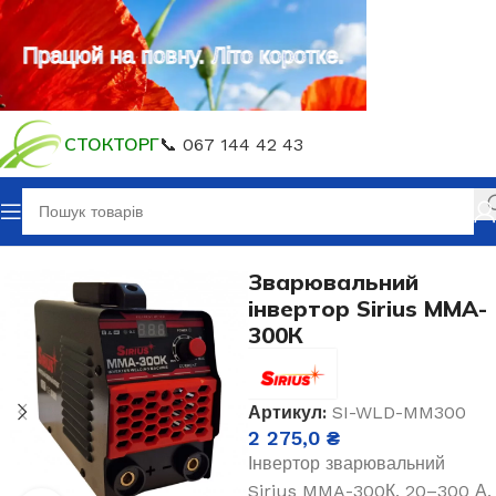
Працюй на повну. Літо коротке.
СТОКТОРГ
📞 067 144 42 43
Зварювальне обладнання
Зварювання електродом MMA
Зварювальний
інвертор Sirius MMA-
300К
Артикул:
SI-WLD-MM300
2 275,0
₴
Інвертор зварювальний
Sirius MMA-300К, 20–300 А,