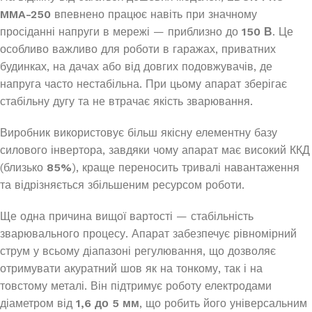
MMA-250
впевнено працює навіть при значному
просіданні напруги в мережі — приблизно до
150 В
. Це
особливо важливо для роботи в гаражах, приватних
будинках, на дачах або від довгих подовжувачів, де
напруга часто нестабільна. При цьому апарат зберігає
стабільну дугу та не втрачає якість зварювання.
Виробник використовує більш якісну елементну базу
силового інвертора, завдяки чому апарат має високий ККД
(близько
85%
), краще переносить тривалі навантаження
та відрізняється збільшеним ресурсом роботи.
Ще одна причина вищої вартості — стабільність
зварювального процесу. Апарат забезпечує рівномірний
струм у всьому діапазоні регулювання, що дозволяє
отримувати акуратний шов як на тонкому, так і на
товстому металі. Він підтримує роботу електродами
діаметром від
1,6 до 5 мм
, що робить його універсальним