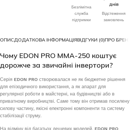
днів
Безлімітна
служба
Відстеження
підтримки
замовлень
ОПИС
ДОДАТКОВА ІНФОРМАЦІЯ
ВІДГУКИ (0)
ПРО БРЕН
Чому EDON PRO MMA-250 коштує
дорожче за звичайні інвертори?
Серія
EDON PRO
створювалася не як бюджетне рішення
для епізодичного використання, а як апарат для
регулярної роботи в майстерні, на будівництві або в
приватному виробництві. Саме тому він отримав посилену
силову частину, якісні електронні компоненти та систему
стабілізації струму.
На відміну від багатьох дешевих моделей,
EDON PRO