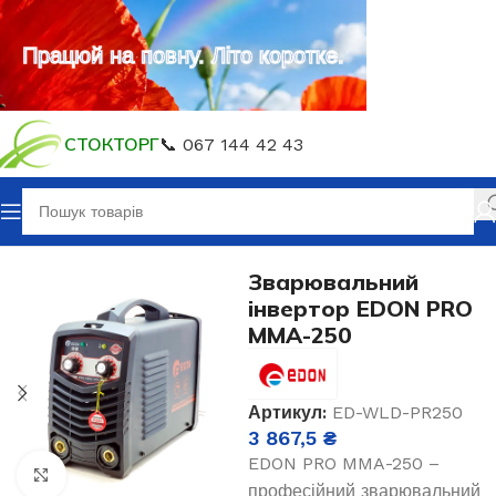
Працюй на повну. Літо коротке.
СТОКТОРГ
📞 067 144 42 43
Зварювальне обладнання
Зварювання електродом MMA
Зварювальний
інвертор EDON PRO
MMA-250
Артикул:
ED-WLD-PR250
3 867,5
₴
EDON PRO MMA-250 –
Клацніть, щоб збільшити
професійний зварювальний