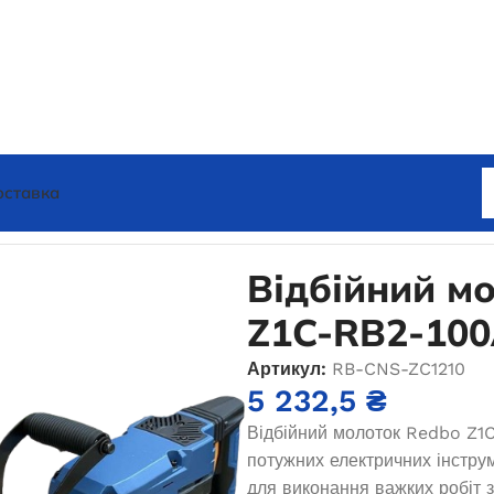
оставка
ок Redbo Z1C-RB2-100А
Відбійний м
Z1C-RB2-10
Артикул:
RB-CNS-ZC1210
5 232,5
₴
Відбійний молоток Redbo Z1C
потужних електричних інстру
для виконання важких робіт 