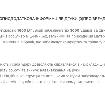
ОПИС
ДОДАТКОВА ІНФОРМАЦІЯ
ВІДГУКИ (0)
ПРО БРЕН
НОВИНКА
отужністю
1600 Вт
, який забезпечує до
3000 ударів за хв
ти з особливо міцними будівельними та природними матер
 зниження вібрації, що забезпечує комфортну та тривалу р
ність і сила удару дозволяють справлятися з найскладніш
ність роботи та знижує навантаження на руки.
і
: Надійна конструкція та якісні комплектуючі забезпечують
нератор Edon ED-
Інверторний генератор Edon PT
ий термін служби навіть при інтенсивному використанні.
 8500
5000D
наявності
В наявності