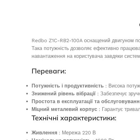
Генератори
Redbo Z1C-RB2-100A оснащений двигуном п
Така потужність дозволяє ефективно працюва
навантаження на користувача завдяки системі
Переваги:
Потужність і продуктивність
: Висока потуж
Знижений рівень вібрації
: Забезпечує зруч
Простота в експлуатації та обслуговуванн
Генератор бензиновий 380в
Дизельний ге
Міцний металевий корпус
: Гарантує тривал
OKAYAMA PT-8500-3
GT
Технічні характеристики:
Немає в наявності
В 
Живлення
: Мережа 220 В