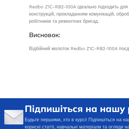
ДОДАТ
Redbo Z1C-RB2-100A ідеально підходить для 
(1)
конструкцій, прокладанням комунікацій, обро
В наявності
робітників та ремонтних бригад.
1 979,3
₴
Висновок:
ДОДАТИ В КОШИК
Відбійний молоток Redbo Z1C-RB2-100A поєдну
Підпишіться на нашу
Будьте першими, хто в курсі! Підпишіться на на
корисні статті, навчальні матеріали та огляди н