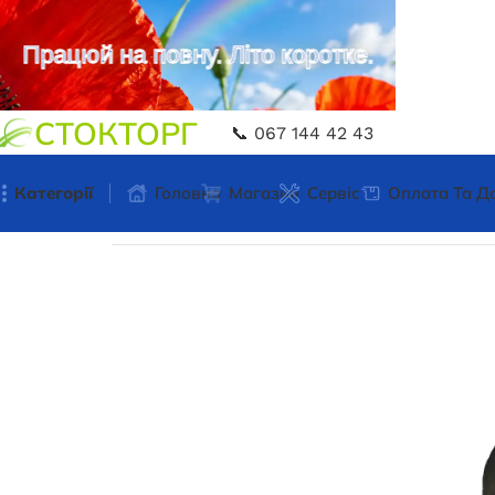
Працюй на повну. Літо коротке.
СТОКТОРГ
📞 067 144 42 43
Категорії
Головна
Магазин
Сервіс
Оплата Та Д
Головна
Електроінструмент
Відбійний молот