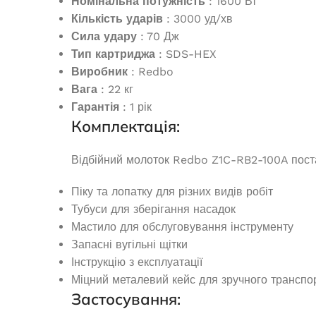
Номінальна потужність
: 1600 Вт
23 660,0
₴
43 
Кількість ударів
: 3000 уд/хв
ЧИТАТИ ДАЛІ
ДОДАТ
Сила удару
: 70 Дж
Тип картриджа
: SDS-HEX
Виробник
: Redbo
Вага
: 22 кг
Гарантія
: 1 рік
Комплектація:
Відбійний молоток Redbo Z1C-RB2-100A поста
Піку та лопатку для різних видів робіт
Генератор 
Тубуси для зберігання насадок
закрытого ти
Мастило для обслуговування інструменту
Запасні вугільні щітки
Инвертор аккумуляторный Edon
Інструкцію з експлуатації
ED-NB300B, 300 Вт, без
Під з
Міцний металевий кейс для зручного транспо
акумулятора, с Bluetooth и
Застосування:
750
динамиком