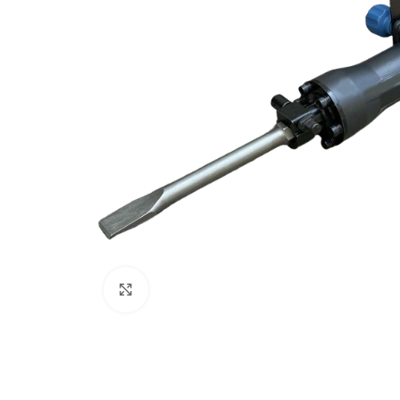
Клацніть, щоб збільшити