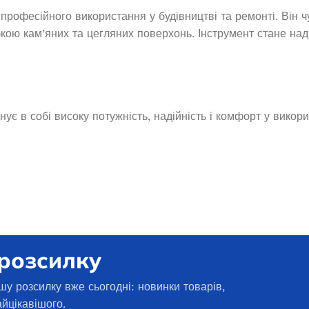
В наявності
И В КОШИК
професійного використання у будівництві та ремонті. Він 
59 150,0
₴
бкою кам’яних та цегляних поверхонь. Інструмент стане над
ДОДАТИ В КОШИК
є в собі високу потужність, надійність і комфорт у викори
 розсилку
шу розсилку вже сьогодні: новинки товарів,
Генератор дизельний OKAYAMA
айцікавішого.
DG-5500SS