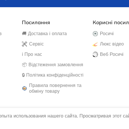
нератор Edon ED-
 8500
Немає в наявності
Посилання
Корисні поси
 наявності
39 585,0
₴
в
🚚 Доставка і оплата
Росичі
540,5
₴
ЧИТАТИ ДАЛІ
Сервіс
Люкс відео
АТИ ДАЛІ
ℹ️ Про нас
Веб Росичі
📦 Відстеження замовлення
🔒 Політика конфіденційності
Правила повернення та
обміну товару
пыта использования нашего сайта. Просматривая этот сай