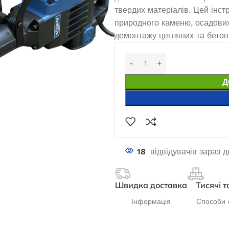
твердих матеріалів. Цей інст
природного каменю, осадових 
демонтажу цегляних та бетонн
Д
18
відвідувачів зараз 
Швидка доставка
Тисячі т
Інформація
Способи 