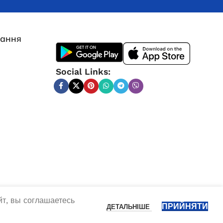
Інверторний генератор Narva
NGI-2200 2.0/2.2кВт
лання
В наявності
15 379,0
₴
Social Links:
ДОДАТИ В КОШИК
т, вы соглашаетесь
ПРИЙНЯТИ
ДЕТАЛЬНІШЕ