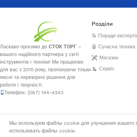
Бензиновий генератор EDON PT-
Дизельний ге
3800D
DS
Розділи
Немає в
В наявності
📝 Поради експерті
40 
12 740,0
₴
Ласкаво просимо до
СТОК ТОРГ
–
🤖 Сучасна техніка
ЧИТ
ДОДАТИ В КОШИК
вашого надійного партнера у світі
Магазин
інструментів і техніки! Ми працюємо
Сервіс
для вас з 2010 року, пропонуючи тільки
якісні та перевірені рішення для
роботи і творчості.
Телефон: (067) 144-4243
Мы используем файлы cookie для улучшения вашего о
использовать файлы cookie.