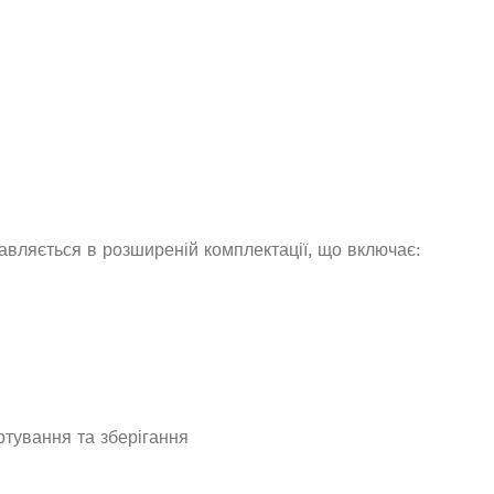
225,0
₴
19 565,0
₴
И В КОШИК
ДОДАТИ В КОШИК
вляється в розширеній комплектації, що включає:
дизельный Edon
па мощностью 100
кВт
Дизельний генератор Edon DPG-
9500
амовлення
ртування та зберігання
 750,1
₴