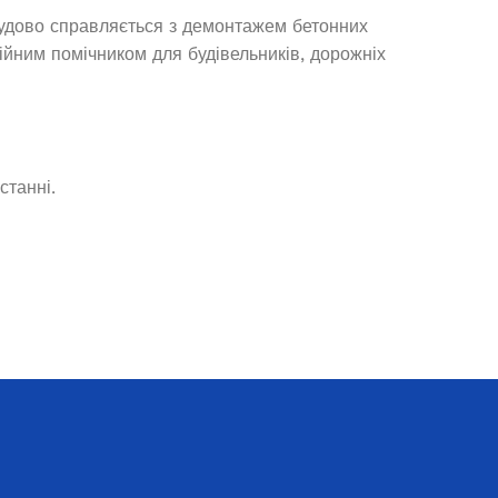
чудово справляється з демонтажем бетонних
ійним помічником для будівельників, дорожніх
В наявності
4 049,5
₴
ДОДАТИ В КОШИК
станні.