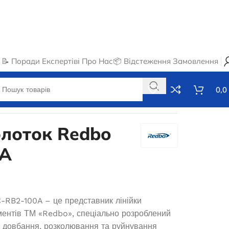
📝 Поради Експертів
ℹ️ Про Нас
📦 Відстеження Замовлення
0,0
олоток Redbo
0А
-RB2-100A – це представник лінійки
ментів ТМ «Redbo», спеціально розроблений
з довбання, розколювання та руйнування