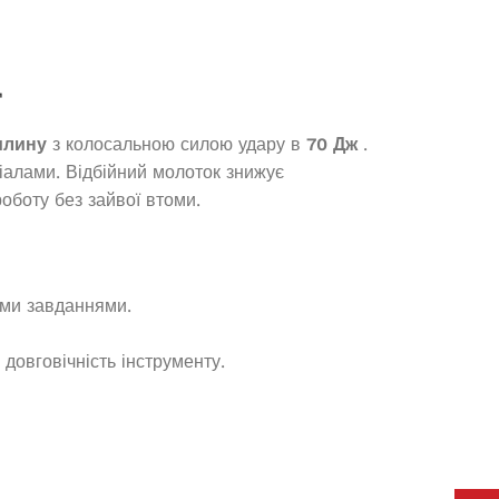
Д
илину
з колосальною силою удару в
70 Дж
.
іалами. Відбійний молоток знижує
оботу без зайвої втоми.
ими завданнями.
 довговічність інструменту.
Генератор бензиновий EDON PT-
11000
В наявності