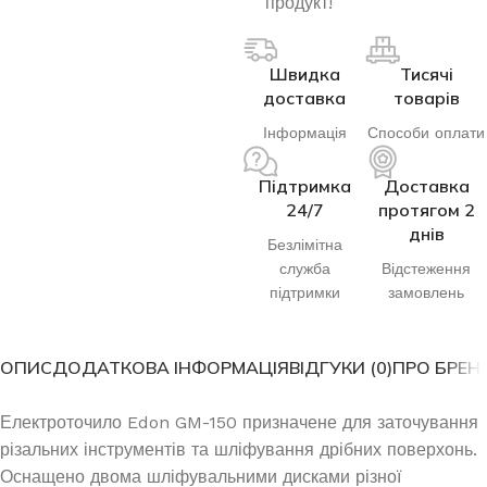
продукт!
Швидка
Тисячі
доставка
товарів
Інформація
Способи оплати
Підтримка
Доставка
24/7
протягом 2
днів
Безлімітна
служба
Відстеження
підтримки
замовлень
ОПИС
ДОДАТКОВА ІНФОРМАЦІЯ
ВІДГУКИ (0)
ПРО БРЕН
Електроточило Edon GM-150 призначене для заточування
різальних інструментів та шліфування дрібних поверхонь.
Оснащено двома шліфувальними дисками різної