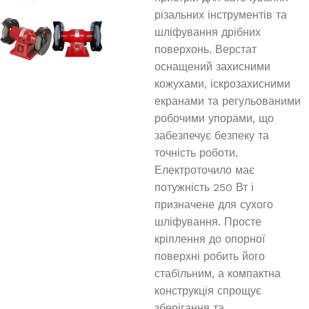
різальних інструментів та
шліфування дрібних
поверхонь. Верстат
оснащений захисними
кожухами, іскрозахисними
екранами та регульованими
робочими упорами, що
забезпечує безпеку та
точність роботи.
Електроточило має
потужність 250 Вт і
призначене для сухого
шліфування. Просте
кріплення до опорної
поверхні робить його
стабільним, а компактна
конструкція спрощує
зберігання та