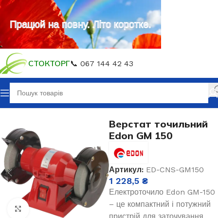
Працюй на повну. Літо коротке.
СТОКТОРГ
📞 067 144 42 43
Головна
Електроінструмент
Верстат точильний
Edon GM 150
Артикул:
ED-CNS-GM150
1 228,5
₴
Електроточило Edon GM-150
– це компактний і потужний
Клацніть, щоб збільшити
пристрій для заточування