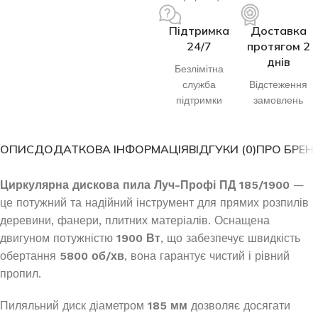
Підтримка
Доставка
24/7
протягом 2
днів
Безлімітна
служба
Відстеження
підтримки
замовлень
ОПИС
ДОДАТКОВА ІНФОРМАЦІЯ
ВІДГУКИ (0)
ПРО БРЕН
Циркулярна дискова пила Луч-Профі ПД 185/1900
—
це потужний та надійний інструмент для прямих розпилів
деревини, фанери, плитних матеріалів. Оснащена
двигуном потужністю
1900 Вт
, що забезпечує швидкість
обертання
5800 об/хв
, вона гарантує чистий і рівний
пропил.
Пиляльний диск діаметром
185 мм
дозволяє досягати