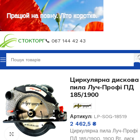
Працюй на повну. Літо коротке.
СТОКТОРГ
📞 067 144 42 43
Головна
Електроінструмент
Циркулярна дискова
пила Луч-Профі ПД
185/1900
Артикул:
LP-SOG-18519
2 462,5
₴
Циркулярна пила Луч-Профі
Клацніть, щоб збільшити
ПД 185/1900, 1900 Вт, диск