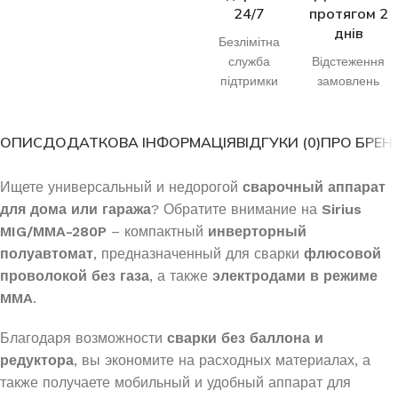
24/7
протягом 2
днів
Безлімітна
служба
Відстеження
підтримки
замовлень
ОПИС
ДОДАТКОВА ІНФОРМАЦІЯ
ВІДГУКИ (0)
ПРО БРЕН
Ищете универсальный и недорогой
сварочный аппарат
для дома или гаража
? Обратите внимание на
Sirius
MIG/MMA-280P
– компактный
инверторный
полуавтомат
, предназначенный для сварки
флюсовой
проволокой без газа
, а также
электродами в режиме
MMA
.
Благодаря возможности
сварки без баллона и
редуктора
, вы экономите на расходных материалах, а
также получаете мобильный и удобный аппарат для