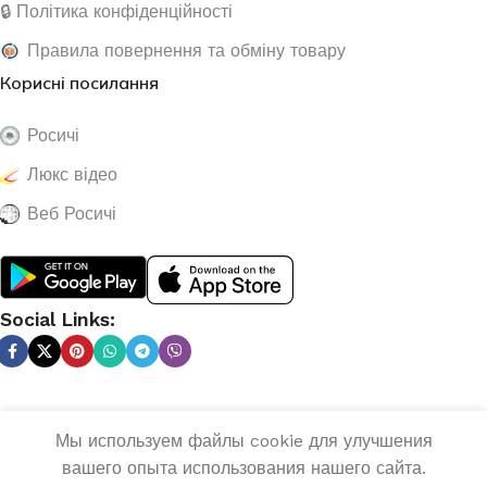
🔒 Політика конфіденційності
Правила повернення та обміну товару
Корисні посилання
Росичі
Люкс відео
Веб Росичі
Social Links:
Сварочный
инвертор
полуавтомат
Мы используем файлы cookie для улучшения
Sirius
ДОДА
вашего опыта использования нашего сайта.
0
MIG/MMA-
3 958,5
₴