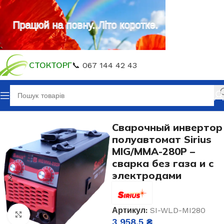
Працюй на повну. Літо коротке.
СТОКТОРГ
📞 067 144 42 43
ловна
Зварювальне обладнання
Напівавтомати MIG/MAG
Сварочный инвертор
полуавтомат Sirius
MIG/MMA-280P –
сварка без газа и с
электродами
Артикул:
SI-WLD-MI280
Клацніть, щоб збільшити
3 958,5
₴