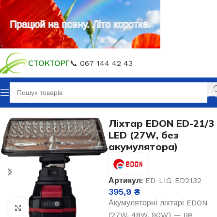
Працюй на повну. Літо коротке.
СТОКТОРГ
📞 067 144 42 43
Головна
Акумуляторний інструмент
Ліхтар EDON ED-21/3
LED (27W, без
акумулятора)
Артикул:
ED-LIG-ED2132
395,9
₴
Акумуляторні ліхтарі EDON
Клацніть, щоб збільшити
(27W, 48W, 90W) — це