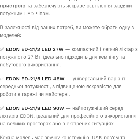
пристроїв
та забезпечують яскраве освітлення завдяки
потужним LED-чіпам.
В залежності від ваших потреб, ви можете обрати одну з
моделей:
✅
EDON ED-21/3 LED 27W
— компактний і легкий ліхтар з
потужністю 27 Вт, ідеально підходить для кемпінгу та
побутового використання.
✅
EDON ED-21/5 LED 48W
— універсальний варіант
середньої потужності, з підвищеною яскравістю для
роботи в гаражі чи майстерні.
✅
EDON ED-21/8 LED 90W
— найпотужніший серед
ліхтарів EDON, ідеальний для професійного використання
на великих просторах або в екстрених ситуаціях.
Кожна модель має зручну конструкцію, USB-роз’єм та