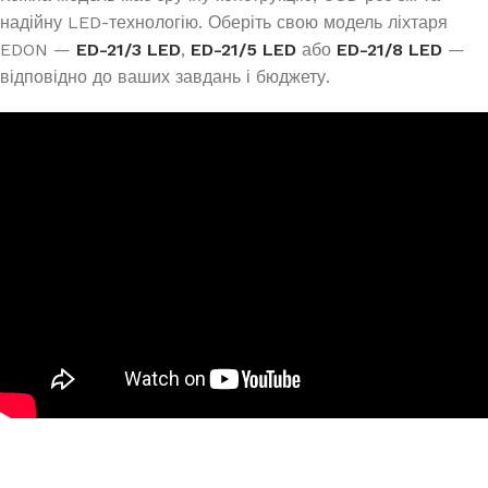
надійну LED-технологію. Оберіть свою модель ліхтаря
EDON —
ED-21/3 LED
,
ED-21/5 LED
або
ED-21/8 LED
—
відповідно до ваших завдань і бюджету.