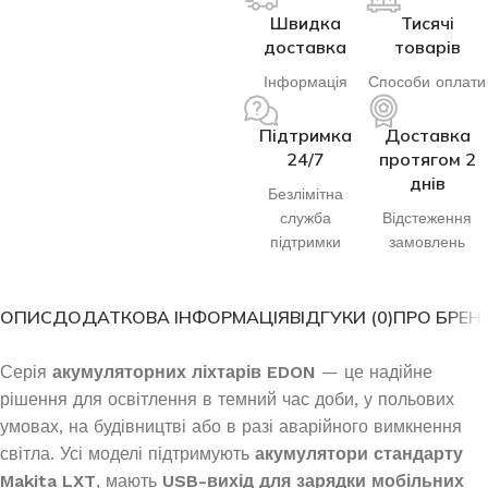
Швидка
Тисячі
доставка
товарів
Інформація
Способи оплати
Підтримка
Доставка
24/7
протягом 2
днів
Безлімітна
служба
Відстеження
підтримки
замовлень
ОПИС
ДОДАТКОВА ІНФОРМАЦІЯ
ВІДГУКИ (0)
ПРО БРЕН
Серія
акумуляторних ліхтарів EDON
— це надійне
рішення для освітлення в темний час доби, у польових
умовах, на будівництві або в разі аварійного вимкнення
світла. Усі моделі підтримують
акумулятори стандарту
Makita LXT
, мають
USB-вихід для зарядки мобільних