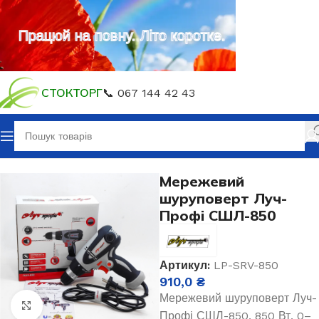
Працюй на повну. Літо коротке.
СТОКТОРГ
📞 067 144 42 43
Головна
Електроінструмент
Мережевий
шуруповерт Луч-
Профі СШЛ-850
Артикул:
LP-SRV-850
910,0
₴
Мережевий шуруповерт Луч-
Клацніть, щоб збільшити
Профі СШЛ-850, 850 Вт, 0–