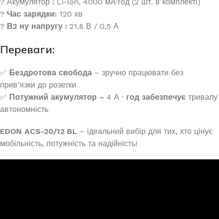
?
Акумулятор
:
Li-Ion, 4000 мА·год (2 шт. в комплекті)
?
Час зарядки:
120 хв
?
В2 ну напругу
:
21,6
В / 0,5 А
Переваги:
✅
Бездротова свобода
– зручно працювати без
прив’язки до розетки
✅
Потужний акумулятор
–
4
А
·
год
забезпечує
тривалу
автономність
EDON ACS-20/12 BL
– ідеальний вибір для тих, хто цінує
мобільність, потужність та надійність!