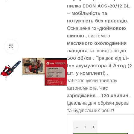
пилка EDON ACS-20/12 BL
– мобільність та
потужність без проводів.
Оснащена
12-дюймовою
шиною
, системою
масляного охолодження
Клацніть, щоб збільшити
ланцюга
та швидкістю
до
500 об/хв
. Працює від
Li-
Ion акумулятора 4 А·год (2
шт. у комплекті)
,
забезпечуючи тривалу
автономність.
Час
заряджання – 120 хвилин
.
Ідеальна для обрізки дерев
та будівельних робіт!