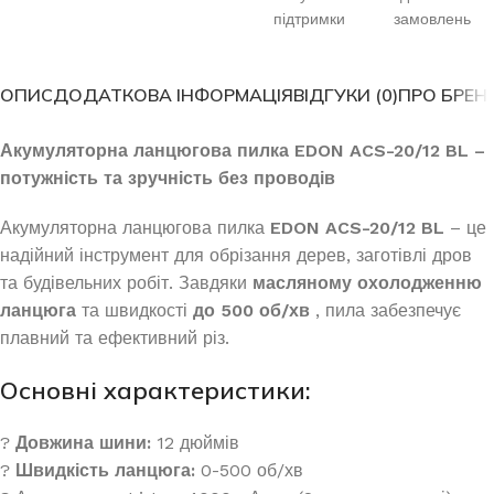
підтримки
замовлень
ОПИС
ДОДАТКОВА ІНФОРМАЦІЯ
ВІДГУКИ (0)
ПРО БРЕН
Акумуляторна ланцюгова пилка EDON ACS-20/12 BL –
потужність та зручність без проводів
Акумуляторна ланцюгова пилка
EDON ACS-20/12 BL
– це
надійний інструмент для обрізання дерев, заготівлі дров
та будівельних робіт. Завдяки
масляному охолодженню
ланцюга
та швидкості
до 500 об/хв
, пила забезпечує
плавний та ефективний різ.
Основні характеристики:
?
Довжина шини:
12 дюймів
?
Швидкість ланцюга:
0-500 об/хв