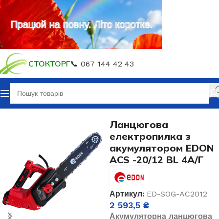
Працюй на повну. Літо коротке.
СТОКТОРГ
📞 067 144 42 43
Головна
Акумуляторний інструмент
Ланцюгова
електропилка з
акумулятором EDON
ACS -20/12 BL 4А/Г
Артикул:
ED-SOG-AC2012
2 593,5
₴
Акумуляторна ланцюгова