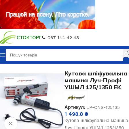
Працюй на повну. Літо коротке.
СТОКТОРГ
📞 067 144 42 43
Головна
Техніка для будівництва
Кутова шліфувальна
машина Луч-Профі
УШМЛ 125/1350 EK
Артикул:
LP-CNS-125135
1 498,8
₴
Кутова шліфувальна машина
Клацніть, щоб збільшити
Луч-Профі УШМЛ 125/1350